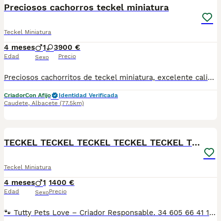
Preciosos cachorros teckel miniatura
Teckel Miniatura
4 meses
1
3
900 €
Edad
Precio
Sexo
Preciosos cachorritos de teckel miniatura, excelente calidad, merle plata, merle chocolate y color jabalí, con magnífico carácter gracias a su perfecta sociabilización desde 900
Criador
Con Afijo
Identidad Verificada
Caudete
,
Albacete
(77.5km)
1
PRO
TECKEL TECKEL TECKEL TECKEL TECKEL TECKEL TECKEL
Teckel Miniatura
4 meses
1
1400 €
Edad
Precio
Sexo
🐾 Tutty Pets Love – Criador Responsable. 34 605 66 41 16 Whastapp y llamadas En Tutty Pets Love trabajamos con pasión y responsabilidad para ofrecer cachorros sanos, equilibrados y con todas las garantías. ✅ Vacunas correspondientes a su edad. ✅ Cartilla veterinaria. ✅ Desparasitación interna y externa. ✅ Pasaporte y microchip. ✅ Garantías víricas y congénitas. ✅ Contrato de compraventa sellado por la empresa. ✅ Envíos a toda la península (según kilometraje). ✅ Financiación personalizada de 6 a 48 meses, con y sin intereses. 💳 Financiación disponible. Consulta cómodas cuotas adaptadas a tus necesidades. 📞 34 605 66 41 16 Whastapp y llamadas 🌐 www.tuttypetslove.es 🐶 Tutty Pets Love, donde nacen grandes compañeros.