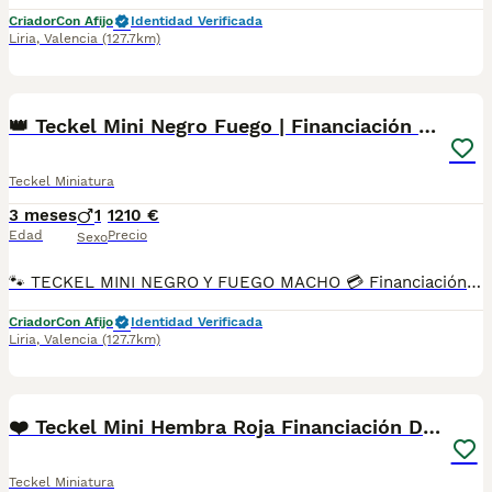
Criador
Con Afijo
Identidad Verificada
Liria
,
Valencia
(127.7km)
3
👑 Teckel Mini Negro Fuego | Financiación Fácil
Teckel Miniatura
3 meses
1
1210 €
Edad
Precio
Sexo
🐾 TECKEL MINI NEGRO Y FUEGO MACHO 💳 Financiación personalizada de 6 a 48 meses, con y sin intereses. En Tutty Pets Love trabajamos con pasión y responsabilidad para ofrecer cachorros sanos, equilibrados y criados en un entorno familiar. Te garantizamos: ✅ Vacunas correspondientes a su edad. ✅ Cartilla veterinaria. ✅ Desparasitación interna y externa. ✅ Pasaporte y microchip. ✅ Garantías víricas y congénitas. ✅ Contrato de compraventa sellado por la empresa. ✅ Envíos a toda la península (según kilometraje). ✅ Financiación adaptada a tus necesidades. 💕 Una compañera cariñosa, sociable y preparada para encontrar una familia que la quiera para toda la vida. 🌐 www.tuttypetslove.es 📩 Escríbenos por mensaje para recibir fotos, vídeos y toda la información sin compromiso. 🐶 Tutty Pets Love, donde nacen grandes compañeros.
Criador
Con Afijo
Identidad Verificada
Liria
,
Valencia
(127.7km)
1
PRO
❤️ Teckel Mini Hembra Roja Financiación Disponible
Teckel Miniatura