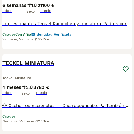
6 semanas
1
2
1100 €
Edad
Precio
Sexo
Impresionantes Teckel Kaninchen y miniatura. Padres con pedigrí. FOTOS REALES DE LOS CACHORROS, disponibles Macho y hembra en color arlequín plata y arlequín chocolate . Criados en un ambiente confortable y muy sociabilizados. Experiencia en la cría de esta espectacular raza . Excelente morfología y tipo de la raza. todos nuestros cachorros se entregan; contrato compra-venta garantía genética. vacunados y completamente revisados por el veterinario. desparasitados. documentación al día correspondiente al mes del cachorro. el precio marcado en el anuncio es el precio real. Para más información contactar por privado. Disponibles fotos y vídeos. Se contesta tanto teléfono como whats App CS-0190
Criador
Con Afijo
Identidad Verificada
Valencia
,
Valencia
(105.2km)
4
1
BOOST
TECKEL MINIATURA
Teckel Miniatura
4 meses
2
3
780 €
Edad
Precio
Sexo
🐶 Cachorros nacionales — Cría responsable 📞 También puedes llamarnos: 962786232/ 641613557 AMBOS TELÉFONOS DISPONEN DE WHATSAPP (EL FIJO TAMBIÉN) ✅ Entregados a partir de 2 meses de edad 💉 Vacunados y desparasitados 📋 Cartilla sanitaria incluida 🛡️ Garantía de 15 días por enfermedades víricas 🛡️ Garantía de 2 años por enfermedades congénitas 📄 Contrato factura 🔬 Microchip implantado 🌍 Pasaporte canino 🏆 Opción de pedigree o certificado de raza Los precios varían en función de las características y la morfología de cada cachorro. 🏠 Centro canino con núcleo zoológico autorizado. Todos nuestros cachorros son nacionales. Puedes visitar nuestras instalaciones cuando quieras. 🔬 Microchip: 99200063150395 📍 Núcleo Zoológico: ES461781000030
Criador
Náquera
,
Valencia
(127.3km)
3