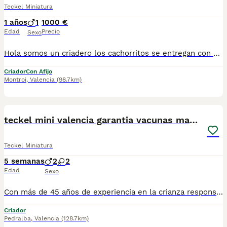
Teckel Miniatura
1 años
1
1000 €
Edad
Precio
Sexo
Hola somos un criadero los cachorritos se entregan con 2 vacunas, desparasitados, cartilla veterinaria acompañada con un informe donde consta la salud del cacharro,o cachorra con, informe de identificación canina para gestionar su pedigree . y afijo de criador .los primeros 6 meses de garantías de víricas por escrito y un kit de cachorro de royal canin el que contiene un kg de el pienso específico de la raza . Somos un criadero .muchas gracias por su interés,, esperamos cubrir sus expectativas .adjunto nuestra página web Www.lu-michelfer.com Http://www.facebook.com/lumichelfer Esa es la página de Facebook nueva poner si os gusta gracias.para mas información llámenos al 620771178 o déjenos su teléfono le llamaremos.....
Criador
Con Afijo
Montroi
,
Valencia
(98.7km)
4
teckel mini valencia garantia vacunas madrid
Teckel Miniatura
5 semanas
2
2
Edad
Sexo
Con más de 45 años de experiencia en la crianza responsable, criamos nuestros Teckel Miniatura con todo el cariño y dedicación que merecen. Nuestros cachorros nacen y crecen en un entorno familiar, rodeados de amor, atención y una correcta socialización desde sus primeros días de vida. Nuestro objetivo es criar perros sanos, equilibrados y con un excelente temperamento. Se entregan con: Toda la documentación sanitaria al día. Identificación mediante microchip. Vacunaciones y desparasitaciones correspondientes a su edad. Revisión veterinaria. Contrato de compra con garantías. Kit de bienvenida con sus pertenencias para facilitar su adaptación a su nuevo hogar. Si buscas un compañero para toda la vida, criado con responsabilidad, experiencia y mucho amor, estaremos encantados de ayudarte a encontrar el cachorro ideal. Solo familias responsables y comprometidas con el bienestar de sus mascotas. web: www.simagueteckel.com
Criador
Pedralba
,
Valencia
(128.7km)