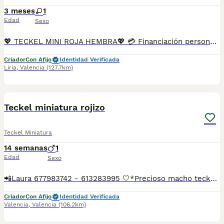
3 meses
1
Edad
Sexo
💖 TECKEL MINI ROJA HEMBRA💖 💳 Financiación personalizada de 6 a 48 meses, con y sin intereses. En Tutty Pets Love trabajamos con pasión y responsabilidad para ofrecer cachorros sanos, equilibrados y criados en un entorno familiar. Te garantizamos: ✅ Vacunas correspondientes a su edad. ✅ Cartilla veterinaria. ✅ Desparasitación interna y externa. ✅ Pasaporte y microchip. ✅ Garantías víricas y congénitas. ✅ Contrato de compraventa sellado por la empresa. ✅ Envíos a toda la península (según kilometraje). ✅ Financiación adaptada a tus necesidades. 💕 Una compañera cariñosa, sociable y preparada para encontrar una familia que la quiera para toda la vida. 🌐 www.tuttypetslove.es 📩 Escríbenos por mensaje para recibir fotos, vídeos y toda la información sin compromiso. 🐶 Tutty Pets Love, donde nacen grandes compañeros.
Criador
Con Afijo
Identidad Verificada
Liria
,
Valencia
(127.7km)
20
1
Teckel miniatura rojizo
Teckel Miniatura
14 semanas
1
Edad
Sexo
📲Laura 677983742 - 613283995 🤍*Precioso macho teckel miniatura de color rojizo*🤍 ¿Buscas un nuevo compañero para tu hogar? ❤️ Tenemos preciosos cachorros listos para encontrar una familia responsable. ✅ Vacunados ✅ Desparasitados ✅ Cartilla sanitaria ✅ Garantías incluidas ✅ Máxima atención y cuidado Se hacen envíos a toda España: Andalucía: Almería, Cádiz, Córdoba, Granada, Huelva, Jaén, Málaga, Sevilla.Aragón: Huesca, Teruel, Zaragoza.Asturias: Oviedo.Baleares: Palma.Canarias: Las Palmas de Gran Canaria, Santa Cruz de Tenerife.Cantabria: Santander.Castilla-La Mancha: Albacete, Ciudad Real, Cuenca, Guadalajara, Toledo.Castilla y León: Ávila, Burgos, León, Palencia, Salamanca, Segovia, Soria, Valladolid, Zamora.Cataluña: Barcelona, Gerona (Girona), Lérida (Lleida), Tarragona.Comunidad Valenciana: Alicante, Castellón de la Plana, Valencia.Extremadura: Badajoz, Cáceres.Galicia: La Coruña (A Coruña), Lugo, Orense (Ourense), Pontevedra.La Rioja: Logroño.Madrid: Madrid.Murcia: Murcia.Navarra: Pamplona.País Vasco: Bilbao (Vizcaya), San Sebastián (Guipúzcoa), Vitoria (Álava). 🐾 Cachorros sanos, sociables y criados con mucho cariño. 📲 ¡Pregunta sin compromiso por disponibilidad, fotos y precios por mensaje privado!
Criador
Con Afijo
Identidad Verificada
Valencia
,
Valencia
(106.2km)
4