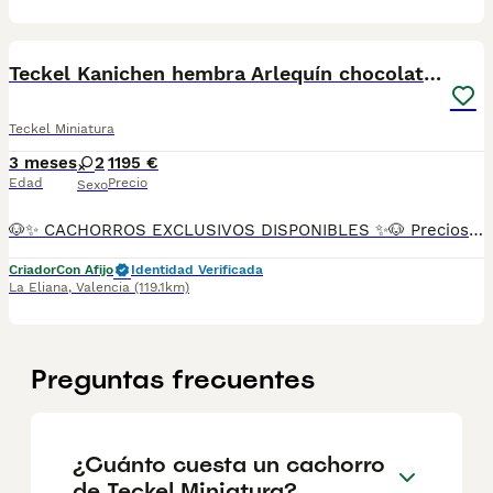
10
Teckel Kanichen hembra Arlequín chocolate 🍫
Teckel Miniatura
3 meses
2
1195 €
Edad
Precio
Sexo
🐶✨ CACHORROS EXCLUSIVOS DISPONIBLES ✨🐶 Preciosos cachorros criados en ambiente familiar, rodeados de amor y cuidados desde el primer día ❤️ Totalmente socializados, cariñosos y acostumbrados al contacto con personas. 📦 Se entregan con todas las garantías: ✔️ Cartilla sanitaria ✔️ Vacunación al día 💉 ✔️ Desparasitación completa ✅ ✔️ Garantía vírica 😷 ✔️ Garantía congénita 👌 ✔️ Contrato de entrega ✍️ 📸 Síguenos en Instagram: @fincapaunais para ver fotos y vídeos reales ⚠️ Disponibilidad limitada ⚠️ Se reservan rápido. 📲 Contacto directo por WhatsApp: 671 454 202 Solo personas responsables
Criador
Con Afijo
Identidad Verificada
La Eliana
,
Valencia
(119.1km)
Preguntas frecuentes
¿Cuánto cuesta un cachorro
de Teckel Miniatura?