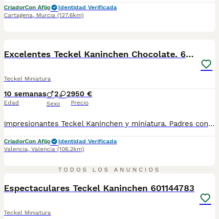
Criador
Con Afijo
Identidad Verificada
Cartagena
,
Murcia
(127.6km)
4
5
BOOST
Excelentes Teckel Kaninchen Chocolate. 601144783
Teckel Miniatura
10 semanas
2
2
950 €
Edad
Precio
Sexo
Impresionantes Teckel Kaninchen y miniatura. Padres con pedigrí. FOTOS REALES DE LOS CACHORROS,disponibles Machos y Hembras en color chocolate . Criados en un ambiente confortable y muy sociabilizados. Experiencia en la cría de esta espectacular raza . Excelente morfología y tipo de la raza. todos nuestros cachorros se entregan; contrato compra-venta garantía genética. vacunados y completamente revisados por el veterinario. desparasitados. documentación al día correspondiente al mes del cachorro. el precio marcado en el anuncio es el precio real. Para más información contactar por privado. Disponibles fotos y vídeos. Se contesta tanto teléfono como whats App CS-0190
Criador
Con Afijo
Identidad Verificada
Valencia
,
Valencia
(106.2km)
6
2
TODOS LOS ANUNCIOS
BOOST
Espectaculares Teckel Kaninchen 601144783
Teckel Miniatura