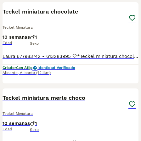
Teckel miniatura chocolate
Teckel Miniatura
10 semanas
1
Edad
Sexo
Laura 677983742 - 613283995 🤍*Teckel miniatura chocolate*🤍 ¿Buscas un nuevo compañero para tu hogar? ❤️ Tenemos preciosos cachorros listos para encontrar una familia responsable. ✅ Vacunados ✅ Desparasitados ✅ Cartilla sanitaria ✅ Garantías incluidas ✅ Máxima atención y cuidado Se hacen envíos a toda España: Andalucía: Almería, Cádiz, Córdoba, Granada, Huelva, Jaén, Málaga, Sevilla.Aragón: Huesca, Teruel, Zaragoza.Asturias: Oviedo.Baleares: Palma.Canarias: Las Palmas de Gran Canaria, Santa Cruz de Tenerife.Cantabria: Santander.Castilla-La Mancha: Albacete, Ciudad Real, Cuenca, Guadalajara, Toledo.Castilla y León: Ávila, Burgos, León, Palencia, Salamanca, Segovia, Soria, Valladolid, Zamora.Cataluña: Barcelona, Gerona (Girona), Lérida (Lleida), Tarragona.Comunidad Valenciana: Alicante, Castellón de la Plana, Valencia.Extremadura: Badajoz, Cáceres.Galicia: La Coruña (A Coruña), Lugo, Orense (Ourense), Pontevedra.La Rioja: Logroño.Madrid: Madrid.Murcia: Murcia.Navarra: Pamplona.País Vasco: Bilbao (Vizcaya), San Sebastián (Guipúzcoa), Vitoria (Álava). 🐾 Cachorros sanos, sociables y criados con mucho cariño. 📲 ¡Pregunta sin compromiso por disponibilidad, fotos y precios por mensaje privado!
Criador
Con Afijo
Identidad Verificada
Alicante
,
Alicante
(42.1km)
4
Teckel miniatura merle choco
Teckel Miniatura
10 semanas
1
Edad
Sexo