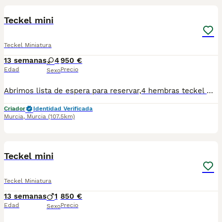
Teckel mini
Teckel Miniatura
13 semanas
4
950 €
Edad
Precio
Sexo
Abrimos lista de espera para reservar,4 hembras teckel mini negro y fuego se entregarán a mediados de julio con su vacaciones y desparasitación al día más info WhatsApp 622 04 36 98
Criador
Identidad Verificada
Murcia
,
Murcia
(107.5km)
1
Teckel mini
Teckel Miniatura
13 semanas
1
850 €
Edad
Precio
Sexo