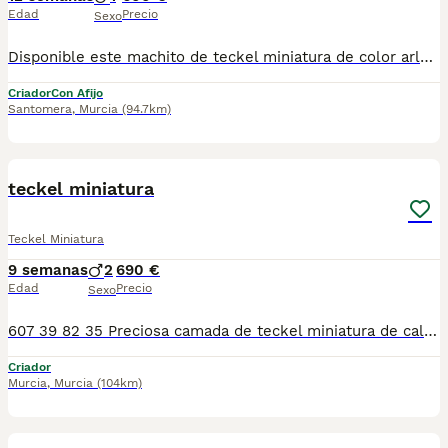
Edad
Precio
Sexo
Disponible este machito de teckel miniatura de color arlequín rojo, el motivo de su precio es porque su mandíbula de abajo es un poquito más corta de lo normal, eso no le impide para nada hacer su vida con normalidad, puede comer perfectamente, ladrar, etc, si quieres saber más sobre el contacta con nosotros
Criador
Con Afijo
Santomera
,
Murcia
(94.7km)
1
teckel miniatura
Teckel Miniatura
9 semanas
2
690 €
Edad
Precio
Sexo
607 39 82 35 Preciosa camada de teckel miniatura de calidad, diferentes colores con diferentes precios, se entregan con minimo de dos meses y medio de edad y sus vacunas correspondientes, desparasitados interna y externamente, pasaporte y microchip, contrato de garantia de salud. preferiblemente recogida en mano pero también podemos entregar en toda España mediante transporte de alta calidad preparado para animales y con chofer particular con posibilidad de pago contra reembolso Llámanos o háblanos por whats app, Teléfono 607398235
Criador
Murcia
,
Murcia
(104km)
4