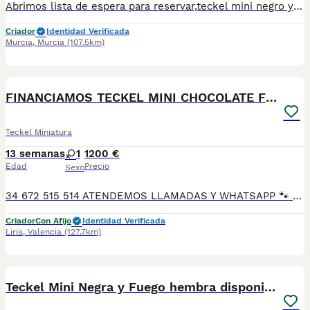
Abrimos lista de espera para reservar,teckel mini negro y fuego 1 machito se entregará con su vacaciones y desparasitación al día más información WhatsApp 622 04 36 98
Criador
Identidad Verificada
Murcia
,
Murcia
(107.5km)
1
PRO
FINANCIAMOS TECKEL MINI CHOCOLATE FUEGO
Teckel Miniatura
13 semanas
1
1200 €
Edad
Precio
Sexo
34 672 515 514 ATENDEMOS LLAMADAS Y WHATSAPP 🐾 En Tutty Pets Love trabajamos con pasión y responsabilidad para ofrecerte compañeros de vida sanos, equilibrados y con todas las garantías. Te garantizamos: ✅ Vacunas correspondientes a su edad. ✅ Cartilla veterinaria. ✅ Desparasitación interna y externa. ✅ Pasaporte y microchip. ✅ Garantías víricas y congénitas. ✅ Contrato de compraventa sellado por la empresa. ✅ Envíos a toda la península (según kilometraje). ✅ Financiación a medida de 6 a 48 meses, con y sin intereses. 💕 Listo para encontrar una familia que le quiera para toda la vida. 📩 Solicita más información sin compromiso. 🐶 Tutty Pets love ,donde nacen grandes compañeros. 34 672 515 514 ATENDEMOS LLAMADAS Y WHATSAPP 🐾
Criador
Con Afijo
Identidad Verificada
Liria
,
Valencia
(127.7km)
18
Teckel Mini Negra y Fuego hembra disponible