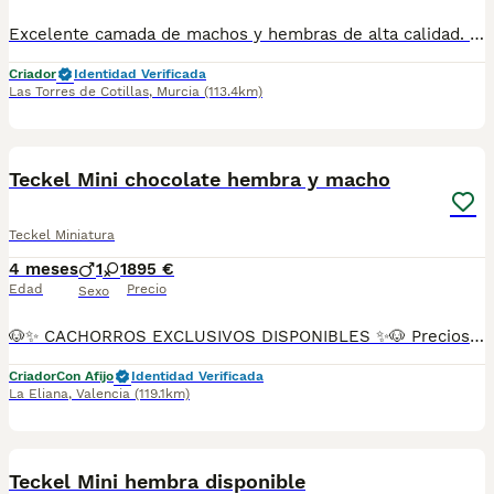
Excelente camada de machos y hembras de alta calidad. Son kaninchen. Somos Criadores Se entregan con vacunación y desparasitación al día, microchip, pasaporte y contrato de compraventa y garantía. Disponible hembra Chocolate sólido 613 633 421 Torresmurcia.com
Criador
Identidad Verificada
Las Torres de Cotillas
,
Murcia
(113.4km)
23
Teckel Mini chocolate hembra y macho
Teckel Miniatura
4 meses
1
1
895 €
Edad
Precio
Sexo
🐶✨ CACHORROS EXCLUSIVOS DISPONIBLES ✨🐶 Preciosos cachorros criados en ambiente familiar, rodeados de amor y cuidados desde el primer día ❤️ Totalmente socializados, cariñosos y acostumbrados al contacto con personas. 📦 Se entregan con todas las garantías: ✔️ Cartilla sanitaria ✔️ Vacunación al día 💉 ✔️ Desparasitación completa ✅ ✔️ Garantía vírica 😷 ✔️ Garantía congénita 👌 ✔️ Contrato de entrega ✍️ 📸 Síguenos en Instagram: @fincapaunais para ver fotos y vídeos reales ⚠️ Disponibilidad limitada ⚠️ Se reservan rápido. 📲 Contacto directo por WhatsApp: 671 454 202 Solo personas responsables
Criador
Con Afijo
Identidad Verificada
La Eliana
,
Valencia
(119.1km)
15
Teckel Mini hembra disponible