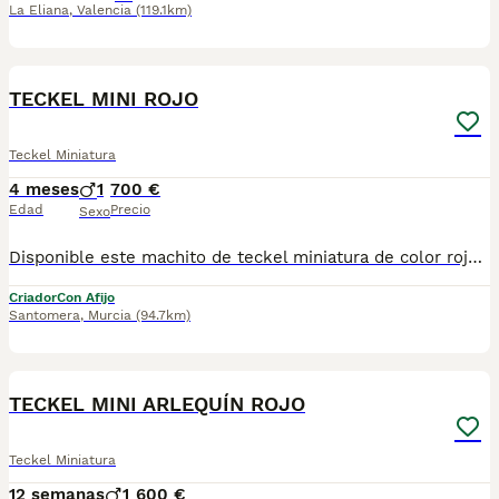
La Eliana
,
Valencia
(119.1km)
5
TECKEL MINI ROJO
Teckel Miniatura
4 meses
1
700 €
Edad
Precio
Sexo
Disponible este machito de teckel miniatura de color rojo, es un cachorrito muy simpático y juguetón si quieres saber más sobre él contacta con nosotros
Criador
Con Afijo
Santomera
,
Murcia
(94.7km)
7
TECKEL MINI ARLEQUÍN ROJO
Teckel Miniatura
12 semanas
1
600 €