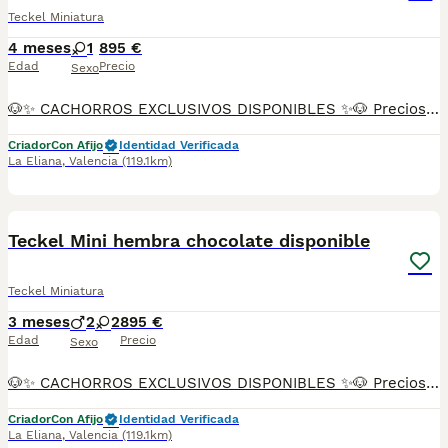
Teckel Miniatura
4 meses
1
895 €
Edad
Precio
Sexo
🐶✨ CACHORROS EXCLUSIVOS DISPONIBLES ✨🐶 Preciosos cachorros criados en ambiente familiar, rodeados de amor y cuidados desde el primer día ❤️ Totalmente socializados, cariñosos y acostumbrados al contacto con personas. 📦 Se entregan con todas las garantías: ✔️ Cartilla sanitaria ✔️ Vacunación al día 💉 ✔️ Desparasitación completa ✅ ✔️ Garantía vírica 😷 ✔️ Garantía congénita 👌 ✔️ Contrato de entrega ✍️ 📸 Síguenos en Instagram: @fincapaunais para ver fotos y vídeos reales ⚠️ Disponibilidad limitada ⚠️ Se reservan rápido. 📲 Contacto directo por WhatsApp: 671 454 202 Solo personas responsables
Criador
Con Afijo
Identidad Verificada
La Eliana
,
Valencia
(119.1km)
11
Teckel Mini hembra chocolate disponible
Teckel Miniatura
3 meses
2
2
895 €
Edad
Precio
Sexo
🐶✨ CACHORROS EXCLUSIVOS DISPONIBLES ✨🐶 Preciosos cachorros criados en ambiente familiar, rodeados de amor y cuidados desde el primer día ❤️ Totalmente socializados, cariñosos y acostumbrados al contacto con personas. 📦 Se entregan con todas las garantías: ✔️ Cartilla sanitaria ✔️ Vacunación al día 💉 ✔️ Desparasitación completa ✅ ✔️ Garantía vírica 😷 ✔️ Garantía congénita 👌 ✔️ Contrato de entrega ✍️ 📸 Síguenos en Instagram: @fincapaunais para ver fotos y vídeos reales ⚠️ Disponibilidad limitada ⚠️ Se reservan rápido. 📲 Contacto directo por WhatsApp: 671 454 202 Solo personas responsables
Criador
Con Afijo
Identidad Verificada
La Eliana
,
Valencia
(119.1km)