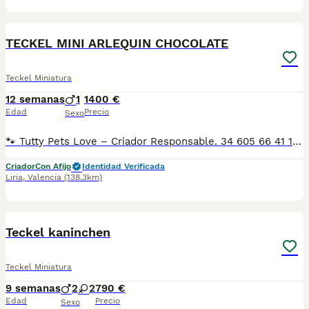
2
TECKEL MINI ARLEQUIN CHOCOLATE
Teckel Miniatura
12 semanas
1
1400 €
Edad
Precio
Sexo
🐾 Tutty Pets Love – Criador Responsable. 34 605 66 41 16 Whastapp y llamadas En Tutty Pets Love trabajamos con pasión y responsabilidad para ofrecer cachorros sanos, equilibrados y con todas las garantías. ✅ Vacunas correspondientes a su edad. ✅ Cartilla veterinaria. ✅ Desparasitación interna y externa. ✅ Pasaporte y microchip. ✅ Garantías víricas y congénitas. ✅ Contrato de compraventa sellado por la empresa. ✅ Envíos a toda la península (según kilometraje). ✅ Financiación personalizada de 6 a 48 meses, con y sin intereses. 💳 Financiación disponible. Consulta cómodas cuotas adaptadas a tus necesidades. 📞 34 605 66 41 16 Whastapp y llamadas 🌐 www.tuttypetslove.es 🐶 Tutty Pets Love, donde nacen grandes compañeros.
Criador
Con Afijo
Identidad Verificada
Liria
,
Valencia
(138.3km)
3
Teckel kaninchen
Teckel Miniatura
9 semanas
2
2
790 €
Edad
Precio
Sexo