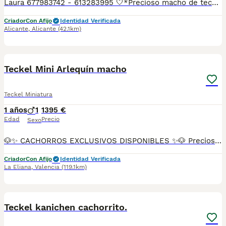
Laura 677983742 - 613283995 🤍*Precioso macho de teckel miniatura arlequín merle chocolate*🤍 ¿Buscas un nuevo compañero para tu hogar? ❤️ Tenemos preciosos cachorros listos para encontrar una familia responsable. ✅ Vacunados ✅ Desparasitados ✅ Cartilla sanitaria ✅ Garantías incluidas ✅ Máxima atención y cuidado Se hacen envíos a toda España: Andalucía: Almería, Cádiz, Córdoba, Granada, Huelva, Jaén, Málaga, Sevilla.Aragón: Huesca, Teruel, Zaragoza.Asturias: Oviedo.Baleares: Palma.Canarias: Las Palmas de Gran Canaria, Santa Cruz de Tenerife.Cantabria: Santander.Castilla-La Mancha: Albacete, Ciudad Real, Cuenca, Guadalajara, Toledo.Castilla y León: Ávila, Burgos, León, Palencia, Salamanca, Segovia, Soria, Valladolid, Zamora.Cataluña: Barcelona, Gerona (Girona), Lérida (Lleida), Tarragona.Comunidad Valenciana: Alicante, Castellón de la Plana, Valencia.Extremadura: Badajoz, Cáceres.Galicia: La Coruña (A Coruña), Lugo, Orense (Ourense), Pontevedra.La Rioja: Logroño.Madrid: Madrid.Murcia: Murcia.Navarra: Pamplona.País Vasco: Bilbao (Vizcaya), San Sebastián (Guipúzcoa), Vitoria (Álava). 🐾 Cachorros sanos, sociables y criados con mucho cariño. 📲 ¡Pregunta sin compromiso por disponibilidad, fotos y precios por mensaje privado!
Criador
Con Afijo
Identidad Verificada
Alicante
,
Alicante
(42.1km)
10
Teckel Mini Arlequín macho
Teckel Miniatura
1 años
1
1395 €
Edad
Precio
Sexo
🐶✨ CACHORROS EXCLUSIVOS DISPONIBLES ✨🐶 Preciosos cachorros criados en ambiente familiar, rodeados de amor y cuidados desde el primer día ❤️ Totalmente socializados, cariñosos y acostumbrados al contacto con personas. 📦 Se entregan con todas las garantías: ✔️ Cartilla sanitaria ✔️ Vacunación al día 💉 ✔️ Desparasitación completa ✅ ✔️ Garantía vírica 😷 ✔️ Garantía congénita 👌 ✔️ Contrato de entrega ✍️ 📸 Síguenos en Instagram: @fincapaunais para ver fotos y vídeos reales ⚠️ Disponibilidad limitada ⚠️ Se reservan rápido. 📲 Contacto directo por WhatsApp: 671 454 202 Solo personas responsables
Criador
Con Afijo
Identidad Verificada
La Eliana
,
Valencia
(119.1km)
5
Teckel kanichen cachorrito.