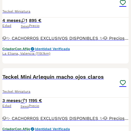
Teckel Miniatura
4 meses
1
895 €
Edad
Precio
Sexo
🐶✨ CACHORROS EXCLUSIVOS DISPONIBLES ✨🐶 Preciosos cachorros criados en ambiente familiar, rodeados de amor y cuidados desde el primer día ❤️ Totalmente socializados, cariñosos y acostumbrados al contacto con personas. 📦 Se entregan con todas las garantías: ✔️ Cartilla sanitaria ✔️ Vacunación al día 💉 ✔️ Desparasitación completa ✅ ✔️ Garantía vírica 😷 ✔️ Garantía congénita 👌 ✔️ Contrato de entrega ✍️ 📸 Síguenos en Instagram: @fincapaunais para ver fotos y vídeos reales ⚠️ Disponibilidad limitada ⚠️ Se reservan rápido. 📲 Contacto directo por WhatsApp: 671 454 202 Solo personas responsables
Criador
Con Afijo
Identidad Verificada
La Eliana
,
Valencia
(119.1km)
16
Teckel Mini Arlequín macho ojos claros
Teckel Miniatura
3 meses
1
1195 €
Edad
Precio
Sexo
🐶✨ CACHORROS EXCLUSIVOS DISPONIBLES ✨🐶 Preciosos cachorros criados en ambiente familiar, rodeados de amor y cuidados desde el primer día ❤️ Totalmente socializados, cariñosos y acostumbrados al contacto con personas. 📦 Se entregan con todas las garantías: ✔️ Cartilla sanitaria ✔️ Vacunación al día 💉 ✔️ Desparasitación completa ✅ ✔️ Garantía vírica 😷 ✔️ Garantía congénita 👌 ✔️ Contrato de entrega ✍️ 📸 Síguenos en Instagram: @fincapaunais para ver fotos y vídeos reales ⚠️ Disponibilidad limitada ⚠️ Se reservan rápido. 📲 Contacto directo por WhatsApp: 671 454 202 Solo personas responsables
Criador
Con Afijo
Identidad Verificada