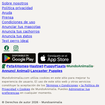
Sobre nosotros
Politica privacidad
Ayuda
Prensa
Condiciones de uso
Anunciar tus mascotas
Anuncia tus cachorros
Anuncia tus gatos
Test perro ideal
Pets4Homes
Hastnet
PuppyPlaats
MundoAnimalia
Annunci Animali
Lancaster Puppies
MundoAnimalia.com utiliza cookies en este sitio para mejorar tu
experiencia de usuario. El uso de este sitio web y otros servicios
constituye la aceptación de los
Términos y Condiciones
y
la Política de
Privacidad y Cookies
de MundoAnimalia. Puedes
Administrar tus
preferencias
en cualquier momento.
© Derechos de autor
2026
-
Mundoanimalia