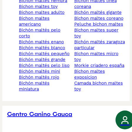
bichón maltés hembra
bichon maltes linea
bichon maltes toy
coreana
bichon maltes adulto
bichón maltés gigante
bichon maltes
bichon maltes coreano
americano
peluche bichon maltes
bichón maltés pelo
bichon maltes super
corto
toy
bichón maltés enano
bichón maltés zaragoza
bichón maltés blanco
particular
bichón maltés pequeño
bichon maltes micro
bichón maltés grande
toy
bichón maltés pelo liso
morkie criadero españa
bichón maltés mini
bichon maltes
bichón maltés rojo
exposicion
bichón maltés
camada bichon maltes
miniatura
toy
Centro Canino Cauca