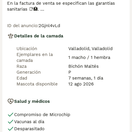
En la factura de venta se especifican las garantías 
sanitarias 📑🏥. 

¡CONTÁCTANOS! 🫵🐶. 
ID del anuncio
:
2Gjnl4vLd
Detalles de la camada
Ubicación
Valladolid, Valladolid
Ejemplares en la
1 macho / 1 hembra
camada
Raza
Bichón Maltés
Generación
P
Edad
7 semanas, 1 día
Mascota disponible
12 ago 2026
Salud y médicos
Compromiso de Microchip
Vacunas al día
Desparasitado