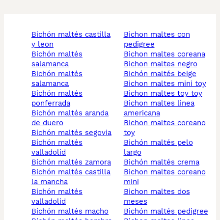
bichón maltés castilla
bichon maltes con
y leon
pedigree
bichón maltés
bichon maltes coreana
salamanca
bichon maltes negro
bichón maltés
bichón maltés beige
salamanca
bichon maltes mini toy
bichón maltés
bichon maltes toy toy
ponferrada
bichon maltes linea
bichón maltés aranda
americana
de duero
bichon maltes coreano
bichón maltés segovia
toy
bichón maltés
bichón maltés pelo
valladolid
largo
bichón maltés zamora
bichón maltés crema
bichón maltés castilla
bichon maltes coreano
la mancha
mini
bichón maltés
bichon maltes dos
valladolid
meses
bichón maltés macho
bichón maltés pedigree