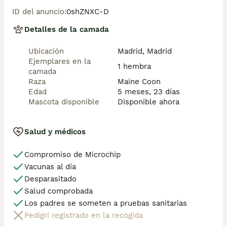
Abogamos por una cría nacional (no en países del 
ID del anuncio
:
0shZNXC-D
este) en un ambiente familiar con personas con 
vocación en una cría ética y responsable, y que por 
Detalles de la camada
encima de todo, aman a los animales

Teléfono / Whats app: 641 92 23 90
Ubicación
Madrid, Madrid
Ejemplares en la
1 hembra
camada
Raza
Maine Coon
Edad
5 meses, 23 días
Mascota disponible
Disponible ahora
Salud y médicos
Compromiso de Microchip
Vacunas al día
Desparasitado
Salud comprobada
Los padres se someten a pruebas sanitarias
Pedigrí registrado en la recogida