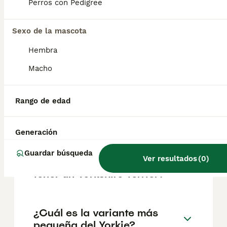
según factores como el pedigrí, la
Perros con Pedigree
reputación del criador y la ubicación.
Sexo de la mascota
¿Cuáles son los 3 tipos de
Hembra
Yorkshire?
Macho
¿Cuáles son los problemas
Rango de edad
comunes en los Yorkshire
Terrier?
Generación
Guardar búsqueda
Ver resultados
(
0
)
¿Cuáles son las ventajas de
tener un Yorkshire Terrier?
¿Cuál es la variante más
pequeña del Yorkie?