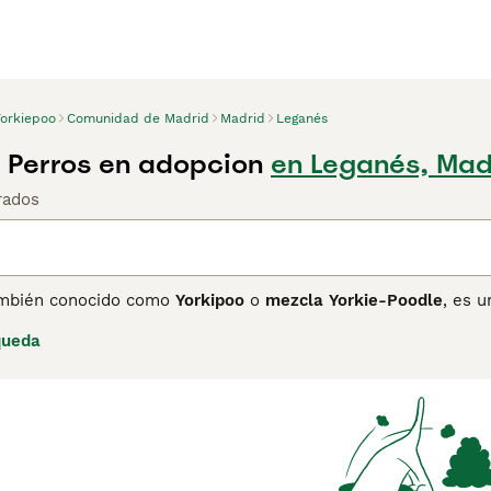
Yorkiepoo
Comunidad de Madrid
Madrid
Leganés
 Perros en adopcion
en Leganés, Mad
rados
ambién conocido como
Yorkipoo
o
mezcla Yorkie-Poodle
, es u
iche Toy o Miniatura. Originario de la mezcla de estos dos p
queda
 raza mide entre 18 y 38 cm y su peso varía entre 1.5 y 7 kg.
den ser sólidos, bicolores o tricolores. Gracias a su herencia
sprender mucho pelo, lo que lo hace ideal para personas con
esitando actividad mental y ejercicio diario moderado. Tambié
familias, personas mayores o dueños primerizos. Sin embargo,
 de peluquería profesional para mantener su pelaje en buen e
o de energía perfecto para quienes buscan un perro amoroso 