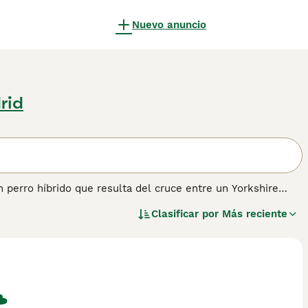
Nuevo anuncio
rid
n perro híbrido que resulta del cruce entre un Yorkshire
erros, destaca por su tamaño pequeño y su carácter juguetón
Clasificar por
Más reciente
 Su pelaje puede ser rizado, sedoso o esponjoso, con colores
 del Caniche, el Yorkiepoo tiene un pelaje hipoalergénico
 alergias. Su temperamento es activo, afectuoso y muy
n son perros que se adaptan bien a la vida en pisos y son
 requieren cuidados regulares, incluyendo un cepillado
stado. En resumen, el
Yorkiepoo
es un compañero pequeño,
y de fácil manejo.