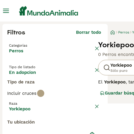
Filtros
Borrar todo
Perros
Yorkiepoo
Categorías
Perros
0 Perros encont
Yorkiepoo
Tipo de listado
Sólo puro
En adopcion
Tipo de raza
El
Yorkiepoo
, t
Terrier y un Can
Guardar bús
Incluir cruces
y cariñoso. Esta
variados que pue
Raza
que no suele de
Yorkiepoo
inteligente, nec
adecuados para 
Tu ubicación
diario y visitas
adaptable y llen