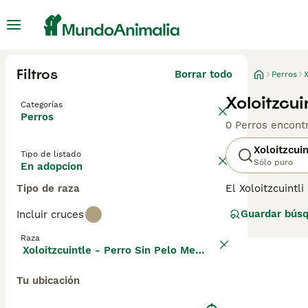
Filtros
Borrar todo
Perros
X
Xoloitzcu
Categorías
Perros
0 Perros encont
Xoloitzcui
Tipo de listado
Sólo puro
En adopcion
Tipo de raza
El Xoloitzcuintl
Originario de Mé
Guardar bús
Incluir cruces
las civilizacion
tranquilo, y su 
Raza
adaptable, tant
Xoloitzcuintle - Perro Sin Pelo Mexicano
Tu ubicación