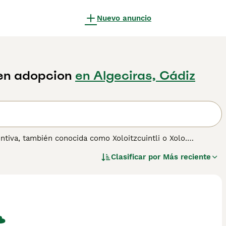
Nuevo anuncio
 en adopcion
en Algeciras, Cádiz
intiva, también conocida como Xoloitzcuintli o Xolo.
mbién existen ejemplares con pelo. Su historia se remonta a
Clasificar por
Más reciente
Xoloitzcuintli es conocido por su carácter cariñoso, leal y
 pesar de su aspecto inusual, es un compañero afectuoso y