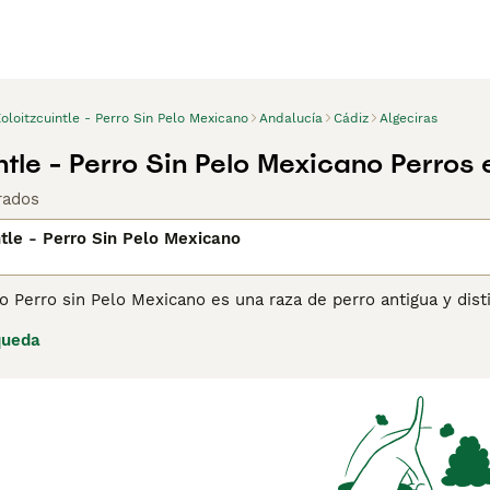
oloitzcuintle - Perro Sin Pelo Mexicano
Andalucía
Cádiz
Algeciras
intle - Perro Sin Pelo Mexicano Perros
rados
ntle - Perro Sin Pelo Mexicano
i o Perro sin Pelo Mexicano es una raza de perro antigua y dist
xico, este perro es famoso por su falta de pelaje, aunque ta
queda
es prehispánicas, donde se le consideraba un perro sagrado. El 
ausencia de pelo lo hace ideal para personas con alergias. A
o en entornos urbanos como rurales.