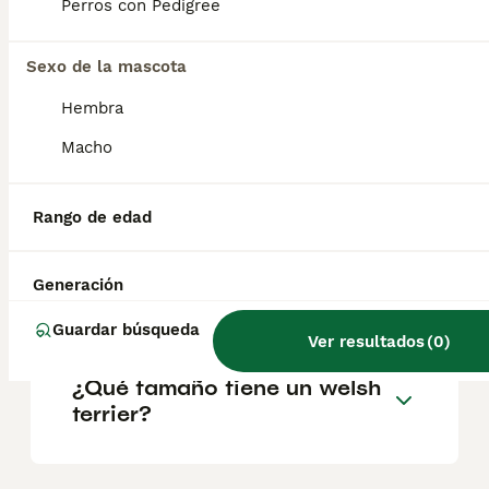
familia y es juguetón y divertido, aunque
Perros con Pedigree
puede ser algo reservado con los
desconocidos. Si convive con gatos desde
jovencito, lo aceptará sin problemas. De lo
Sexo de la mascota
contrario, tendrá a perseguirlos.
Hembra
Macho
¿Cuál es la raza de terrier
más tranquila?
Rango de edad
¿Cómo saber si un terrier es
Generación
puro?
Guardar búsqueda
Ver resultados
(
0
)
¿Qué tamaño tiene un welsh
terrier?