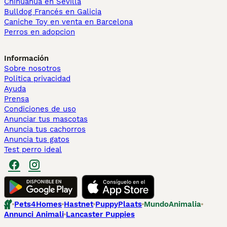
Chihuahua en Sevilla
Bulldog Francés en Galicia
Caniche Toy en venta en Barcelona
Perros en adopcion
Información
Sobre nosotros
Politica privacidad
Ayuda
Prensa
Condiciones de uso
Anunciar tus mascotas
Anuncia tus cachorros
Anuncia tus gatos
Test perro ideal
Pets4Homes
Hastnet
PuppyPlaats
MundoAnimalia
Annunci Animali
Lancaster Puppies