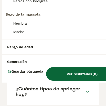
Perros con Pedigree
salud y el bienestar de los animales.
Informarse bien y comparar opciones antes
de comprometerse siempre es la mejor
Sexo de la mascota
decisión.
Hembra
Macho
¿Los Welsh Springer
Spaniels son buenas
mascotas?
Rango de edad
Generación
¿Diferencia entre cocker y
springer?
Guardar búsqueda
Ver resultados
(
0
)
¿Cuántos tipos de springer
hay?