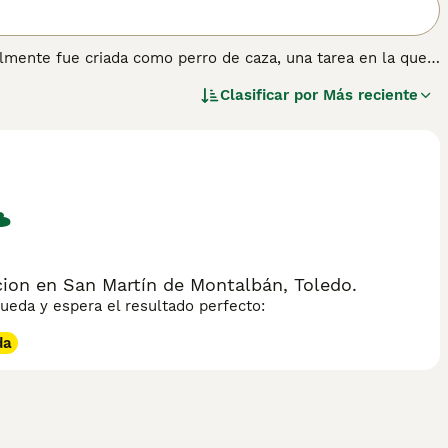
almente fue criada como perro de caza, una tarea en la que
 Spaniels han encontrado su camino hacia los corazones y
Clasificar por
Más reciente
encia encantadora y el hecho de que son especialmente
lia, Lee nuestra página de consejos de compra de Welsh
ion en San Martín de Montalbán, Toledo.
eda y espera el resultado perfecto:
da