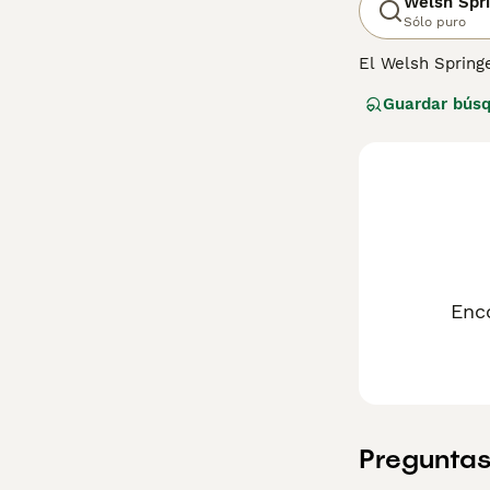
Welsh Spri
Sólo puro
El Welsh Springe
se sabe que sob
Guardar bús
los hogares de 
buenos con los n
Springer Spaniel
Enc
Preguntas