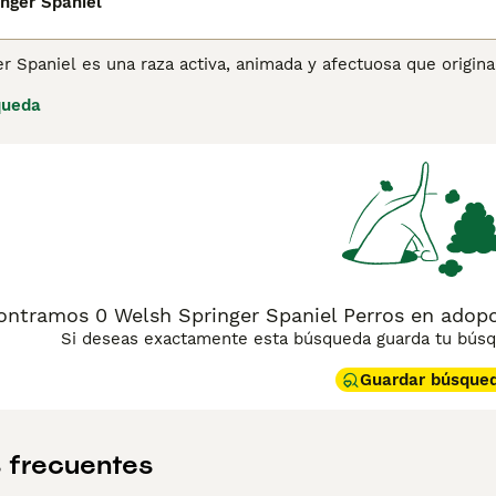
nger Spaniel
r Spaniel es una raza activa, animada y afectuosa que origin
resalen. Sin embargo, a lo largo de los años, estos hermosos
queda
muchas personas gracias a su temperamento confiable, apari
iños, lo que los convierte en una mascota ideal para la fami
 para obtener información sobre esta raza de perro.
ontramos 0 Welsh Springer Spaniel Perros en adopc
Si deseas exactamente esta búsqueda guarda tu búsqu
Guardar búsque
 frecuentes