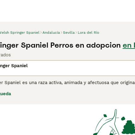
Welsh Springer Spaniel
Andalucía
Sevilla
Lora del Río
inger Spaniel Perros en adopcion
en 
rados
nger Spaniel
r Spaniel es una raza activa, animada y afectuosa que origin
resalen. Sin embargo, a lo largo de los años, estos hermosos
queda
muchas personas gracias a su temperamento confiable, apari
iños, lo que los convierte en una mascota ideal para la fami
 para obtener información sobre esta raza de perro.