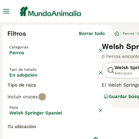
Filtros
Borrar todo
Perros
Welsh Spr
Categorías
Perros
0 Perros encont
Welsh Spri
Tipo de listado
Sólo puro
En adopcion
Tipo de raza
El Welsh Springe
se sabe que sob
Guardar bús
Incluir cruces
los hogares de 
buenos con los n
Raza
Springer Spaniel
Welsh Springer Spaniel
Tu ubicación