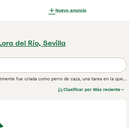
Nuevo anuncio
Lora del Río, Sevilla
almente fue criada como perro de caza, una tarea en la que
 Spaniels han encontrado su camino hacia los corazones y
Clasificar por
Más reciente
encia encantadora y el hecho de que son especialmente
lia, Lee nuestra página de consejos de compra de Welsh