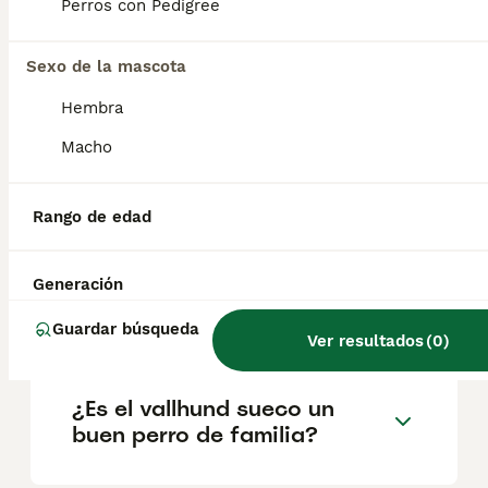
geográfica. Es fundamental acudir a
Perros con Pedigree
criadores responsables que garanticen la
salud y el bienestar de los animales.
Informarse bien y comparar opciones antes
Sexo de la mascota
de comprometerse siempre es la mejor
Hembra
decisión.
Macho
¿Son los Vallhunds suecos
buenas mascotas?
Rango de edad
Generación
¿Son raros los vallhunds
suecos?
Guardar búsqueda
Ver resultados
(
0
)
¿Es el vallhund sueco un
buen perro de familia?