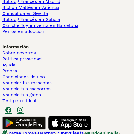
Bulldog Francés en Madrid
Bichón Maltés en València
Chihuahua en Sevilla
Bulldog Francés en Galicia
Caniche Toy en venta en Barcelona
Perros en adopcion
Información
Sobre nosotros
Politica privacidad
Ayuda
Prensa
Condiciones de uso
Anunciar tus mascotas
Anuncia tus cachorros
Anuncia tus gatos
Test perro ideal
Pets4Homes
Hastnet
PuppyPlaats
MundoAnimalia