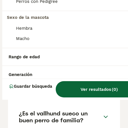
reputación del criador y la ubicación
Perros con Pedigree
geográfica. Es fundamental acudir a
criadores responsables que garanticen la
Sexo de la mascota
salud y el bienestar de los animales.
Informarse bien y comparar opciones antes
Hembra
de comprometerse siempre es la mejor
decisión.
Macho
¿Son los Vallhunds suecos
Rango de edad
buenas mascotas?
Generación
¿Son raros los vallhunds
Guardar búsqueda
Ver resultados
(
0
)
suecos?
¿Es el vallhund sueco un
buen perro de familia?