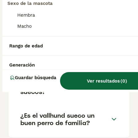
geográfica. Es fundamental acudir a
Sexo de la mascota
criadores responsables que garanticen la
salud y el bienestar de los animales.
Hembra
Informarse bien y comparar opciones antes
de comprometerse siempre es la mejor
Macho
decisión.
Rango de edad
¿Son los Vallhunds suecos
buenas mascotas?
Generación
Guardar búsqueda
Ver resultados
(
0
)
¿Son raros los vallhunds
suecos?
¿Es el vallhund sueco un
buen perro de familia?