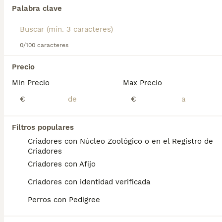
amigable y una maravillosa mascota familiar. Lee nuestra
Palabra clave
página de consejos de compra de Vallhund Sueco para
obtener información sobre esta raza de perro.
Encontramos 0 Vallhund Sueco Perros en
adopcion en Canarias.
0/100 caracteres
Si deseas exactamente esta búsqueda guarda tu 
búsqueda y espera el resultado perfecto:
Precio
Min Precio
Max Precio
Guardar búsqueda
€
€
Preguntas frecuentes
Filtros populares
Criadores con Núcleo Zoológico o en el Registro de
Criadores
¿Cuánto cuesta un perro
Criadores con Afijo
Vallhund sueco?
Criadores con identidad verificada
El coste de adquisición de esta raza puede
Perros con Pedigree
variar según factores como el pedigrí, la
reputación del criador y la ubicación