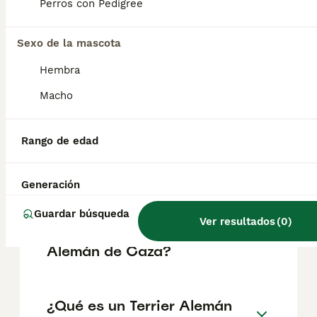
perros de confianza, serviciales, intrépidos,
Perros con Pedigree
tenaces y llenos de energía. Los Jagd
Terrier, compactos y bien proporcionados,
son animales sociables y obedientes; no son
Sexo de la mascota
agresivos ni asustadizos.
Hembra
Macho
¿Qué cazan los terriers?
Rango de edad
¿Qué razas de perros son
especiales para la caza?
Generación
Guardar búsqueda
Ver resultados
(
0
)
¿Cuánto vale un Terrier
Alemán de Caza?
¿Qué es un Terrier Alemán