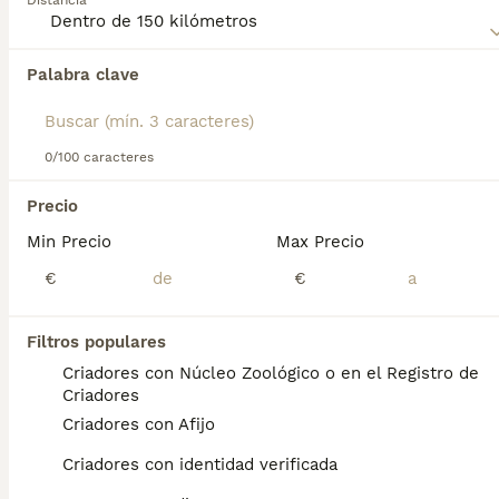
Distancia
página de consejos de compra de Terrier Alemán de Caza
para obtener información sobre esta raza de perro.
Palabra clave
Encontramos 0 Jagd terrier Perros en
adopcion en Narón, A Coruña.
Si deseas exactamente esta búsqueda guarda tu 
búsqueda y espera el resultado perfecto:
0/100 caracteres
Guardar búsqueda
Precio
Min Precio
Max Precio
Preguntas frecuentes
€
€
Filtros populares
¿Cómo es el carácter de un
Criadores con Núcleo Zoológico o en el Registro de
Jagd Terrier?
Criadores
Criadores con Afijo
Estos perros, aún criados por cazadores en
su mayoría, son ideales para la caza bajo
Criadores con identidad verificada
tierra y como perros levantadores. Son