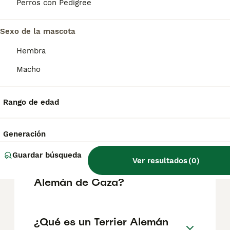
perros de confianza, serviciales, intrépidos,
Perros con Pedigree
tenaces y llenos de energía. Los Jagd
Terrier, compactos y bien proporcionados,
son animales sociables y obedientes; no son
Sexo de la mascota
agresivos ni asustadizos.
Hembra
Macho
¿Qué cazan los terriers?
Rango de edad
¿Qué razas de perros son
especiales para la caza?
Generación
Guardar búsqueda
Ver resultados
(
0
)
¿Cuánto vale un Terrier
Alemán de Caza?
¿Qué es un Terrier Alemán