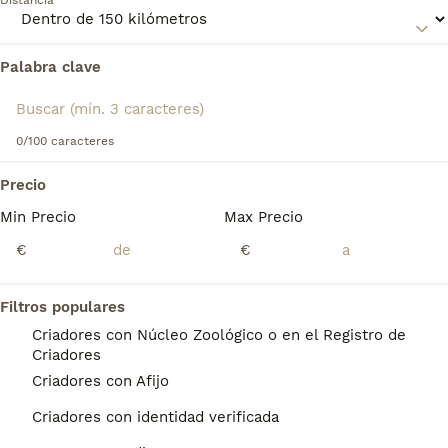
Distancia
Palabra clave
Encontramos 0 Tchuvatch Eslovaco Perros en
adopcion en Zarauz, Guipúzcoa.
Si deseas exactamente esta búsqueda guarda tu 
búsqueda y espera el resultado perfecto:
0/100 caracteres
Guardar búsqueda
Precio
Min Precio
Max Precio
Preguntas frecuentes
€
€
Filtros populares
¿Son los pointers eslovacos
Criadores con Núcleo Zoológico o en el Registro de
buenos perros de familia?
Criadores
Criadores con Afijo
Con un entrenamiento constante y una
socialización temprana, el Braco Eslovaco de
Criadores con identidad verificada
Pelo Duro es un buen compañero y se lleva