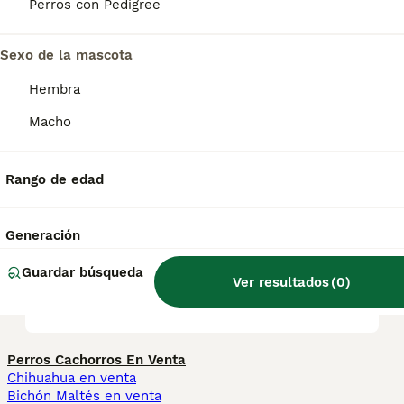
bien con las visitas, otros perros y los niños.
Perros con Pedigree
Sexo de la mascota
¿Cuál es el temperamento de
un cuvac eslovaco?
Hembra
Macho
¿Cuál es el temperamento de
un sabueso eslovaco?
Rango de edad
Generación
¿Con qué frecuencia debo
acicalar a un cuvac
Guardar búsqueda
Ver resultados
(
0
)
eslovaco?
Perros Cachorros En Venta
Chihuahua en venta
Bichón Maltés en venta