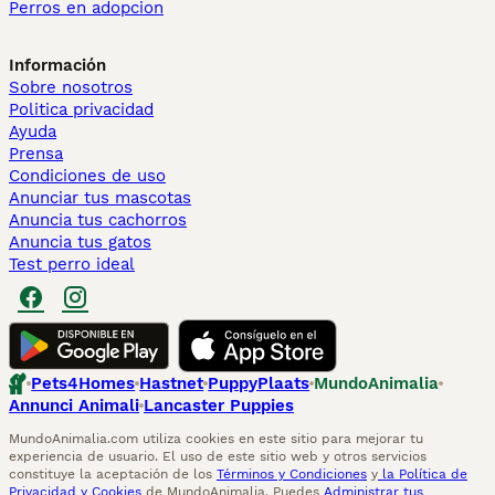
Perros en adopcion
Información
Sobre nosotros
Politica privacidad
Ayuda
Prensa
Condiciones de uso
Anunciar tus mascotas
Anuncia tus cachorros
Anuncia tus gatos
Test perro ideal
Pets4Homes
Hastnet
PuppyPlaats
MundoAnimalia
Annunci Animali
Lancaster Puppies
MundoAnimalia.com utiliza cookies en este sitio para mejorar tu
experiencia de usuario. El uso de este sitio web y otros servicios
constituye la aceptación de los
Términos y Condiciones
y
la Política de
Privacidad y Cookies
de MundoAnimalia. Puedes
Administrar tus