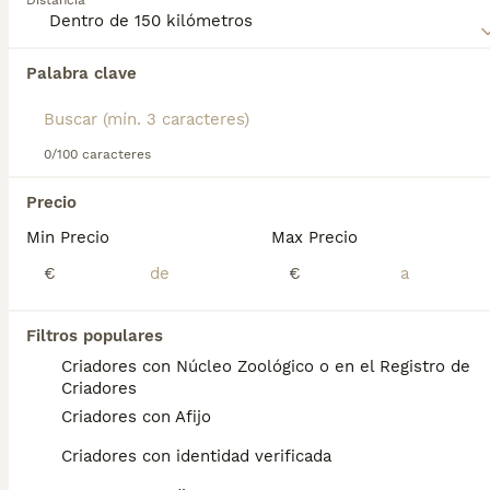
Distancia
información sobre esta raza de perro.
Palabra clave
Encontramos 0 Sussex Spaniel Perros en
adopcion en Las Rozas de Madrid, Madrid.
Si deseas exactamente esta búsqueda guarda tu 
búsqueda y espera el resultado perfecto:
0/100 caracteres
Guardar búsqueda
Precio
Min Precio
Max Precio
Preguntas frecuentes
€
€
Filtros populares
¿Cuánto cuesta un spaniel
Criadores con Núcleo Zoológico o en el Registro de
de Sussex?
Criadores
Criadores con Afijo
El coste de adquisición de esta raza puede
variar según factores como el pedigrí, la
Criadores con identidad verificada
reputación del criador y la ubicación