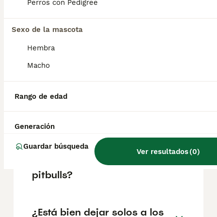
aproximadamente 908€, aunque los precios
Perros con Pedigree
pueden variar según factores como el
pedigrí, la reputación del criador y la
Sexo de la mascota
ubicación.
Hembra
¿Los staffordshire bulls son
Macho
buenos perros de casa?
Rango de edad
¿Cómo es tener un staffy?
Generación
Guardar búsqueda
¿Son los staffordshire bull
Ver resultados
(
0
)
terrier más seguros que los
pitbulls?
¿Está bien dejar solos a los