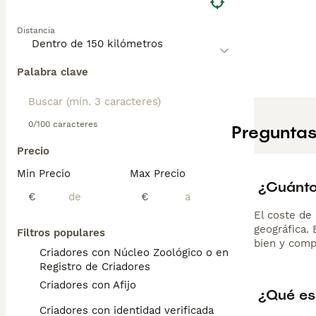
le deja solo con 
moderado y cepi
Distancia
expresivo en un
Palabra clave
0/100 caracteres
Preguntas
Precio
Min Precio
Max Precio
¿Cuánto
€
€
El coste de 
geográfica.
Filtros populares
bien y comp
Criadores con Núcleo Zoológico o en el
Registro de Criadores
Criadores con Afijo
¿Qué es 
Criadores con identidad verificada