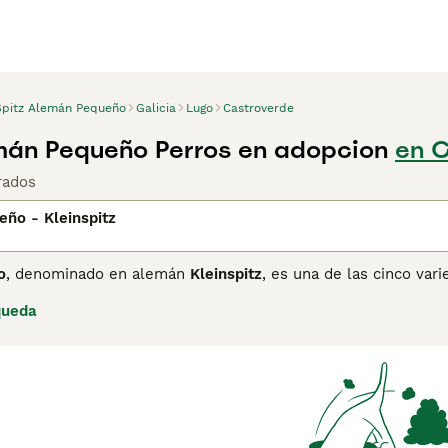
Spitz Alemán Pequeño
Galicia
Lugo
Castroverde
mán Pequeño Perros en adopcion
en C
rados
eño - Kleinspitz
o
, denominado en alemán
Kleinspitz
, es una de las cinco va
ima únicamente del Pomerania o Zwergspitz. Como el resto de 
queda
 pelaje doble, con una capa interna densa y esponjosa y una 
ello y los hombros. La cola, esponjosa y curvada sobre el lo
a en una amplia variedad de colores, incluyendo negro, blanco,
o tiene un carácter alegre, curioso y muy enérgico, con una 
 aprende rápidamente, aunque su carácter independiente puede
 su familia, con quien disfruta de juegos y paseos, y puede 