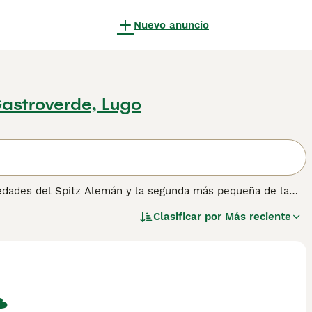
Nuevo anuncio
astroverde, Lugo
riedades del Spitz Alemán y la segunda más pequeña de la
variedades del Spitz Alemán, el Kleinspitz se caracteriza
Clasificar por
Más reciente
capa externa larga y recta que forma una espectacular crin
mo, es una de las señas de identidad más reconocibles de la
 crema, naranja, gris-lobo y particolores, entre otros.
personalidad más grande que su tamaño. Es un perro
 requerir consistencia durante el adiestramiento. Es muy
desarrollar comportamientos de ansiedad por separación si se