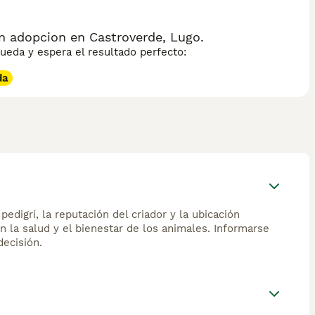
e aviso eficaz. El Kleinspitz requiere ejercicio diario
aza ideal para quienes buscan un compañero activo y
 adopcion en Castroverde, Lugo.
eda y espera el resultado perfecto:
da
edigrí, la reputación del criador y la ubicación
n la salud y el bienestar de los animales. Informarse
ecisión.