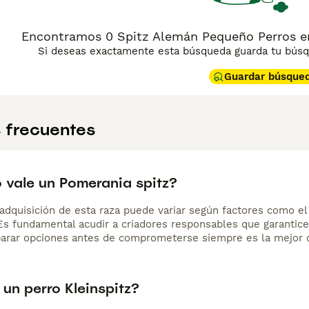
frecuencia. Su instinto de vigilancia lo convierte en un perro d
llado regular, especialmente en temporada de muda. Es una r
 tamaño compacto y manejable.
Encontramos 0 Spitz Alemán Pequeño Perros en
Si deseas exactamente esta búsqueda guarda tu búsqu
Guardar búsque
 frecuentes
 vale un Pomerania spitz?
adquisición de esta raza puede variar según factores como el p
 Es fundamental acudir a criadores responsables que garantice
arar opciones antes de comprometerse siempre es la mejor d
un perro Kleinspitz?