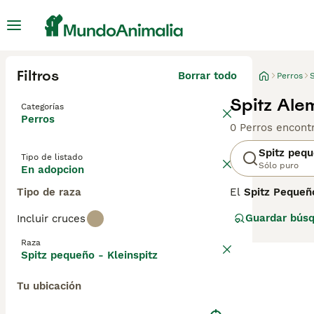
Filtros
Borrar todo
Perros
Spitz Ale
Categorías
Perros
0 Perros encont
Spitz pequ
Tipo de listado
Sólo puro
En adopcion
Tipo de raza
El
Spitz Pequeñ
familia, por enc
Guardar bús
Incluir cruces
por su abundante
alrededor del cu
Raza
raza. Se present
Spitz pequeño - Kleinspitz
El Spitz Pequeñ
Tu ubicación
inteligente que
leal y apegado a