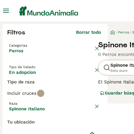
Filtros
Borrar todo
Perros
S
Spinone I
Categorías
Perros
0 Perros encont
Spinone It
Tipo de listado
Sólo puro
En adopcion
Tipo de raza
El Spinone Ital
conocidos por se
Guardar bús
Incluir cruces
más antiguas. El
entrañable, cas
Raza
perro.
Spinone Italiano
Tu ubicación