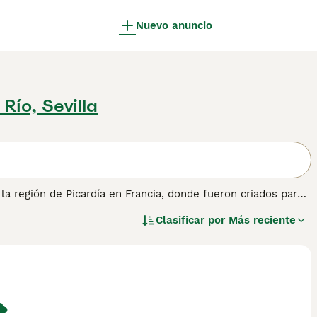
Nuevo anuncio
 Río, Sevilla
la región de Picardía en Francia, donde fueron criados para
, estos elegantes Spaniels son altamente apreciados en el
Clasificar por
Más reciente
lia gracias a su naturaleza amistosa, tranquila y gentil.
formación sobre esta raza de perro.