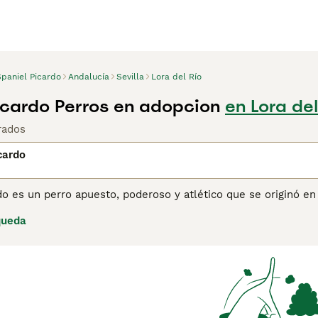
Spaniel Picardo
Andalucía
Sevilla
Lora del Río
icardo Perros en adopcion
en Lora del
rados
cardo
do es un perro apuesto, poderoso y atlético que se originó en 
 recuperar, tareas en las que sobresalen. En su Francia natal
queda
ién son una opción popular como perros de compañía y de fami
ina de consejos de compra de Spaniel Picardo para obtener in