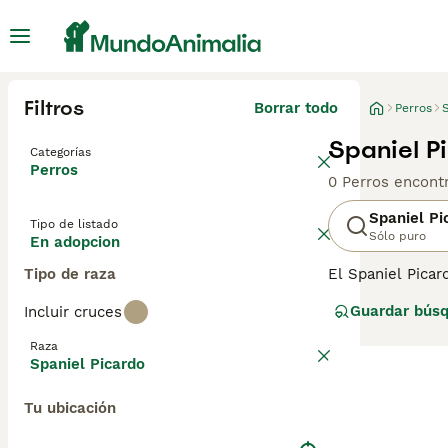
Filtros
Borrar todo
Perros
Spaniel P
Categorías
Perros
0 Perros encont
Spaniel Pi
Tipo de listado
Sólo puro
En adopcion
Tipo de raza
El Spaniel Picar
cazar, señalar y
Guardar bús
Incluir cruces
campo, pero tamb
Lee nuestra pág
Raza
Spaniel Picardo
Tu ubicación