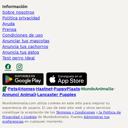
Información
Sobre nosotros
Politica privacidad
Ayuda
Prensa
Condiciones de uso
Anunciar tus mascotas
Anuncia tus cachorros
Anuncia tus gatos
Test perro ideal
Pets4Homes
Hastnet
PuppyPlaats
MundoAnimalia
Annunci Animali
Lancaster Puppies
MundoAnimalia.com utiliza cookies en este sitio para mejorar tu
experiencia de usuario. El uso de este sitio web y otros servicios
constituye la aceptación de los
Términos y Condiciones
y
la Política de
Privacidad y Cookies
de MundoAnimalia. Puedes
Administrar tus
preferencias
en cualquier momento.