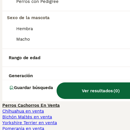
Perros con Pedigree
distante con los extraños, pero afectuoso
con sus seres queridos.
Sexo de la mascota
Hembra
¿Qué significa Sloughi?
Macho
¿Qué significa sloughi?
Rango de edad
¿Es el sloughi un galgo
Generación
árabe?
Guardar búsqueda
Ver resultados
(
0
)
Perros Cachorros En Venta
Chihuahua en venta
Bichón Maltés en venta
Yorkshire Terrier en venta
Pomerania en venta