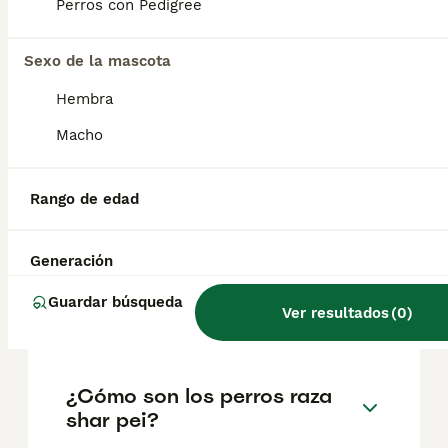
factores como el pedigrí, la reputación del
Perros con Pedigree
criador y la ubicación.
Sexo de la mascota
¿Cuáles son las ventajas y
Hembra
desventajas de un Shar Pei?
Macho
¿Qué problemas tienen los
Rango de edad
sharpei?
Generación
¿Cuántas clases de shar pei
Guardar búsqueda
Ver resultados
(
0
)
hay?
¿Cómo son los perros raza
shar pei?