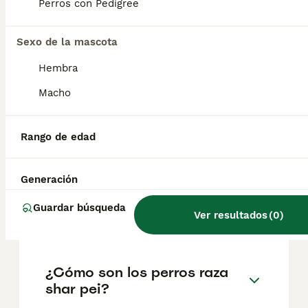
factores como el pedigrí, la reputación del
Perros con Pedigree
criador y la ubicación.
Sexo de la mascota
¿Cuáles son las ventajas y
Hembra
desventajas de un Shar Pei?
Macho
¿Qué problemas tienen los
Rango de edad
sharpei?
Generación
¿Cuántas clases de shar pei
Guardar búsqueda
Ver resultados
(
0
)
hay?
¿Cómo son los perros raza
shar pei?