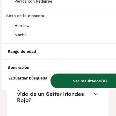
pueden variar según factores como el
Perros con Pedigree
pedigrí, la reputación del criador y la
ubicación.
Sexo de la mascota
Hembra
¿Cómo es el carácter de
Setter Irlandes Rojo?
Macho
Rango de edad
¿Cuáles son las ventajas y
desventajas de la raza Setter
Irlandes Rojo?
Generación
Guardar búsqueda
Ver resultados
(
0
)
¿Cuál es la esperanza de
vida de un Setter Irlandes
Rojo?