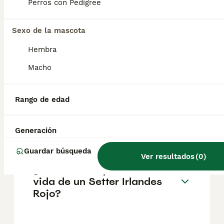
pueden variar según factores como el
Perros con Pedigree
pedigrí, la reputación del criador y la
ubicación.
Sexo de la mascota
Hembra
¿Cómo es el carácter de
Setter Irlandes Rojo?
Macho
Rango de edad
¿Cuáles son las ventajas y
desventajas de la raza Setter
Irlandes Rojo?
Generación
Guardar búsqueda
Ver resultados
(
0
)
¿Cuál es la esperanza de
vida de un Setter Irlandes
Rojo?