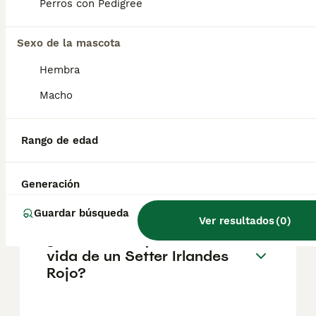
pueden variar según factores como el
Perros con Pedigree
pedigrí, la reputación del criador y la
ubicación.
Sexo de la mascota
Hembra
¿Cómo es el carácter de
Setter Irlandes Rojo?
Macho
Rango de edad
¿Cuáles son las ventajas y
desventajas de la raza Setter
Irlandes Rojo?
Generación
Guardar búsqueda
Ver resultados
(
0
)
¿Cuál es la esperanza de
vida de un Setter Irlandes
Rojo?