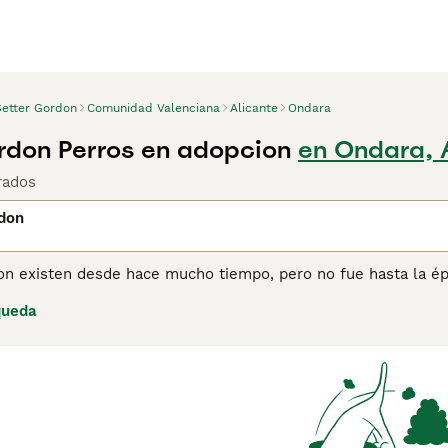
Setter Gordon
Comunidad Valenciana
Alicante
Ondara
rdon Perros en adopcion
en Ondara, 
rados
rdon
on existen desde hace mucho tiempo, pero no fue hasta la ép
o la gente se fijó en ellos. Estos hermosos y orgullosos perr
queda
ralmente perros activos y les encanta estar ocupados, con la
vida, lo que hace que vivir con un Setter Gordon sea una ver
ra obtener información sobre esta raza de perro.