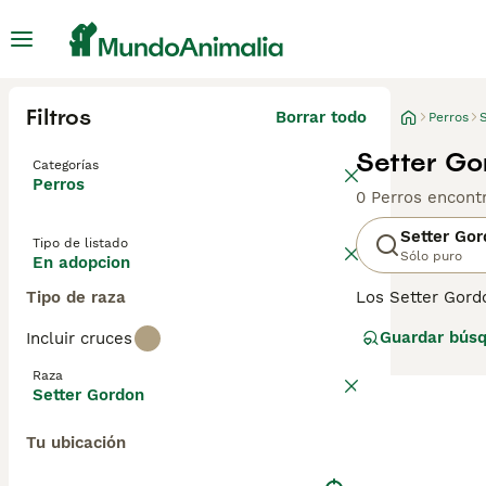
Filtros
Borrar todo
Perros
Setter Go
Categorías
Perros
0 Perros encont
Setter Go
Tipo de listado
Sólo puro
En adopcion
Tipo de raza
Los Setter Gord
Inglaterra cuand
Guardar bús
Incluir cruces
Setter. Son natu
cachorro de por 
Raza
Setter Gordon pa
Setter Gordon
Tu ubicación