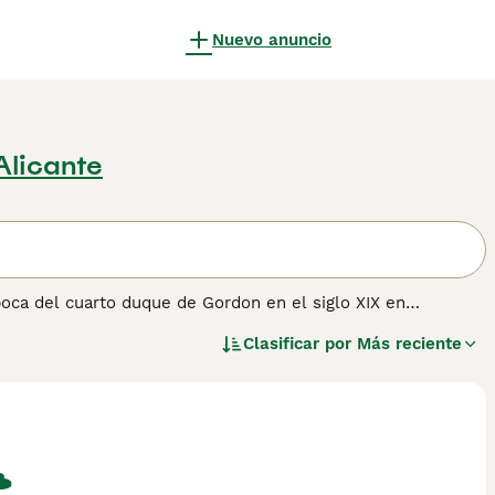
Nuevo anuncio
Alicante
oca del cuarto duque de Gordon en el siglo XIX en
os de trabajo se jactan de ser los más grandes de todos los
Clasificar por
Más reciente
 ventaja adicional de conservar muchos de sus rasgos de
dadera alegría. Lee nuestra página de consejos de compra de