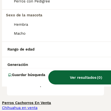
Son muy apegados a sus dueños y pueden
Perros con Pedigree
ser excelentes perros de familia gracias a su
temperamento amigable y afable.
Sexo de la mascota
Hembra
¿Qué tan raros son los
terriers de Sealyham?
Macho
Rango de edad
¿El Staffordshire terrier es
una raza agresiva?
Generación
Guardar búsqueda
¿Cuál es la raza de terrier
Ver resultados
(
0
)
más tranquila?
Perros Cachorros En Venta
Chihuahua en venta