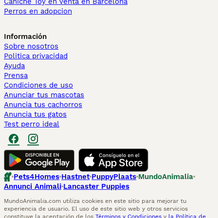
Caniche Toy en venta en Barcelona
Perros en adopcion
Información
Sobre nosotros
Politica privacidad
Ayuda
Prensa
Condiciones de uso
Anunciar tus mascotas
Anuncia tus cachorros
Anuncia tus gatos
Test perro ideal
Pets4Homes
Hastnet
PuppyPlaats
MundoAnimalia
Annunci Animali
Lancaster Puppies
MundoAnimalia.com utiliza cookies en este sitio para mejorar tu
experiencia de usuario. El uso de este sitio web y otros servicios
constituye la aceptación de los
Términos y Condiciones
y
la Política de