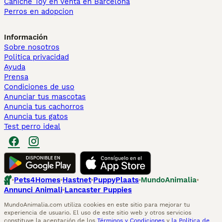
Caniche Toy en venta en Barcelona
Perros en adopcion
Información
Sobre nosotros
Politica privacidad
Ayuda
Prensa
Condiciones de uso
Anunciar tus mascotas
Anuncia tus cachorros
Anuncia tus gatos
Test perro ideal
Pets4Homes
Hastnet
PuppyPlaats
MundoAnimalia
Annunci Animali
Lancaster Puppies
MundoAnimalia.com utiliza cookies en este sitio para mejorar tu
experiencia de usuario. El uso de este sitio web y otros servicios
constituye la aceptación de los
Términos y Condiciones
y
la Política de