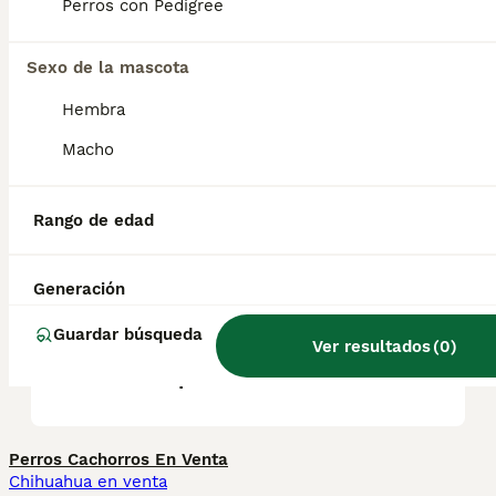
Son muy apegados a sus dueños y pueden
Perros con Pedigree
ser excelentes perros de familia gracias a su
temperamento amigable y afable.
Sexo de la mascota
Hembra
¿Qué tan raros son los
terriers de Sealyham?
Macho
Rango de edad
¿El Staffordshire terrier es
una raza agresiva?
Generación
Guardar búsqueda
¿Cuál es la raza de terrier
Ver resultados
(
0
)
más tranquila?
Perros Cachorros En Venta
Chihuahua en venta