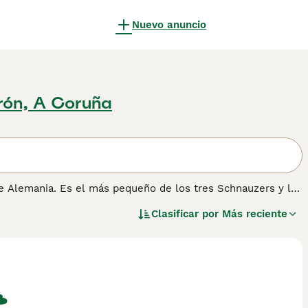
Nuevo anuncio
rón, A Coruña
de Alemania. Es el más pequeño de los tres Schnauzers y la
era vez en el ring de exhibición, se han convertido en una
Clasificar por
Más reciente
antadora y naturaleza amistosa y leal. El Schnauzer
lares no solo aquí en España, sino en otras partes del
er información sobre esta raza de perro.