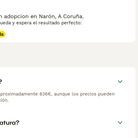
n adopcion en Narón, A Coruña.
eda y espera el resultado perfecto:
da
?
 aproximadamente 836€, aunque los precios pueden
ión.
atura?