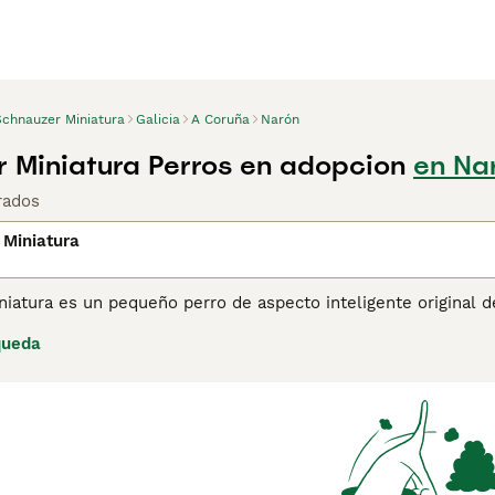
Schnauzer Miniatura
Galicia
A Coruña
Narón
 Miniatura Perros en adopcion
en Na
rados
 Miniatura
niatura es un pequeño perro de aspecto inteligente original 
ción a esta encantadora raza. Desde que aparecieron por prim
queda
Schnauzer más populares gracias a su tamaño, apariencia enc
lta mucho pelo, lo cual es otra razón por la que son tan popu
ina de consejos de compra de Schnauzer Miniatura
para obten