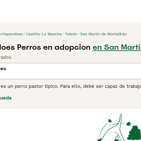
Schapendoes
Castilla-La Mancha
Toledo
San Martín de Montalbán
oes Perros en adopcion
en San Martí
rados
oes
s un perro pastor típico. Para ello, debe ser capaz de traba
the y en la Veluwe. El Schapendoes tiene un carácter vivaz, a
queda
cto y lealtad. Es alegre, travieso, entusiasta, amigable y t
lta
nuestra página de consejos sobre el Schapendoes
para obt