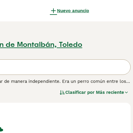
Nuevo anuncio
n de Montalbán, Toledo
jar de manera independiente. Era un perro común entre los
lerta y valiente. Es astuto y vigilante. Con su propia gente
Clasificar por
Más reciente
emperamental. Puede ser utilizado en deportes caninos como
ener más información sobre esta raza.