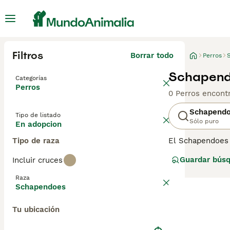
Filtros
Borrar todo
Perros
Schapend
Categorías
Perros
0 Perros encont
Schapend
Tipo de listado
Sólo puro
En adopcion
Tipo de raza
El Schapendoes e
pastores en Dren
Guardar bús
Incluir cruces
muestra gran afe
el agility. Consu
Raza
Schapendoes
Tu ubicación