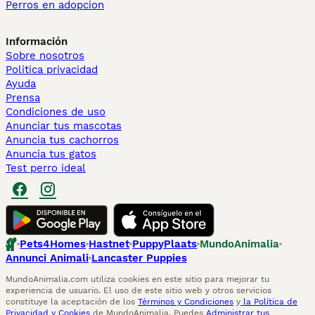
Perros en adopcion
Información
Sobre nosotros
Politica privacidad
Ayuda
Prensa
Condiciones de uso
Anunciar tus mascotas
Anuncia tus cachorros
Anuncia tus gatos
Test perro ideal
Pets4Homes
Hastnet
PuppyPlaats
MundoAnimalia
Annunci Animali
Lancaster Puppies
MundoAnimalia.com utiliza cookies en este sitio para mejorar tu
experiencia de usuario. El uso de este sitio web y otros servicios
constituye la aceptación de los
Términos y Condiciones
y
la Política de
Privacidad y Cookies
de MundoAnimalia. Puedes
Administrar tus