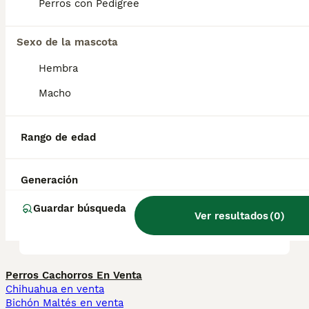
pequeños.
Perros con Pedigree
Sexo de la mascota
¿Cuánto vale un cachorro de
San Bernardo?
Hembra
Macho
¿Cuáles son las ventajas y
desventajas de un San
Rango de edad
Bernardo?
Generación
¿Qué tienen de especial los
Guardar búsqueda
Ver resultados
(
0
)
perros San Bernardo?
Perros Cachorros En Venta
Chihuahua en venta
Bichón Maltés en venta