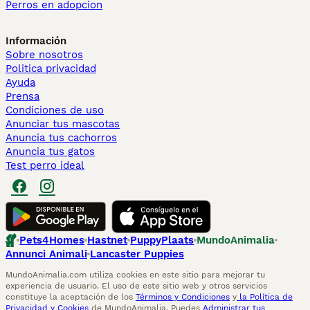
Perros en adopcion
Información
Sobre nosotros
Politica privacidad
Ayuda
Prensa
Condiciones de uso
Anunciar tus mascotas
Anuncia tus cachorros
Anuncia tus gatos
Test perro ideal
Pets4Homes
Hastnet
PuppyPlaats
MundoAnimalia
Annunci Animali
Lancaster Puppies
MundoAnimalia.com utiliza cookies en este sitio para mejorar tu
experiencia de usuario. El uso de este sitio web y otros servicios
constituye la aceptación de los
Términos y Condiciones
y
la Política de
Privacidad y Cookies
de MundoAnimalia. Puedes
Administrar tus