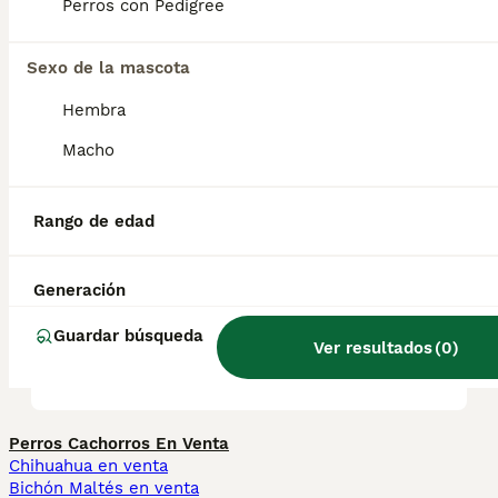
pequeños.
Perros con Pedigree
Sexo de la mascota
¿Cuánto vale un cachorro de
San Bernardo?
Hembra
Macho
¿Cuáles son las ventajas y
desventajas de un San
Rango de edad
Bernardo?
Generación
¿Qué tienen de especial los
Guardar búsqueda
Ver resultados
(
0
)
perros San Bernardo?
Perros Cachorros En Venta
Chihuahua en venta
Bichón Maltés en venta