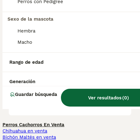
pequeños.
Perros con Pedigree
Sexo de la mascota
¿Cuánto vale un cachorro de
San Bernardo?
Hembra
Macho
¿Cuáles son las ventajas y
desventajas de un San
Rango de edad
Bernardo?
Generación
¿Qué tienen de especial los
Guardar búsqueda
Ver resultados
(
0
)
perros San Bernardo?
Perros Cachorros En Venta
Chihuahua en venta
Bichón Maltés en venta