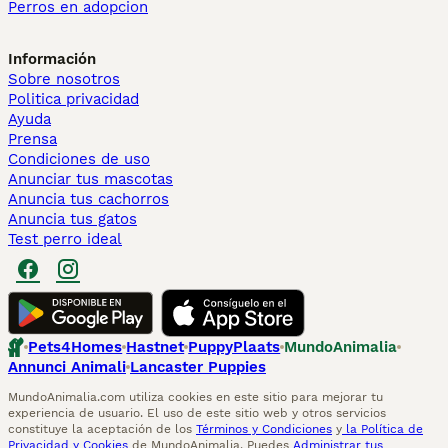
Perros en adopcion
Información
Sobre nosotros
Politica privacidad
Ayuda
Prensa
Condiciones de uso
Anunciar tus mascotas
Anuncia tus cachorros
Anuncia tus gatos
Test perro ideal
Pets4Homes
Hastnet
PuppyPlaats
MundoAnimalia
Annunci Animali
Lancaster Puppies
MundoAnimalia.com utiliza cookies en este sitio para mejorar tu
experiencia de usuario. El uso de este sitio web y otros servicios
constituye la aceptación de los
Términos y Condiciones
y
la Política de
Privacidad y Cookies
de MundoAnimalia. Puedes
Administrar tus