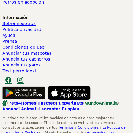
Perros en adopcion
Información
Sobre nosotros
Politica privacidad
Ayuda
Prensa
Condiciones de uso
Anunciar tus mascotas
Anuncia tus cachorros
Anuncia tus gatos
Test perro ideal
Pets4Homes
Hastnet
PuppyPlaats
MundoAnimalia
Annunci Animali
Lancaster Puppies
MundoAnimalia.com utiliza cookies en este sitio para mejorar tu
experiencia de usuario. El uso de este sitio web y otros servicios
constituye la aceptación de los
Términos y Condiciones
y
la Política de
Privacidad y Cookies
de MundoAnimalia. Puedes
Administrar tus