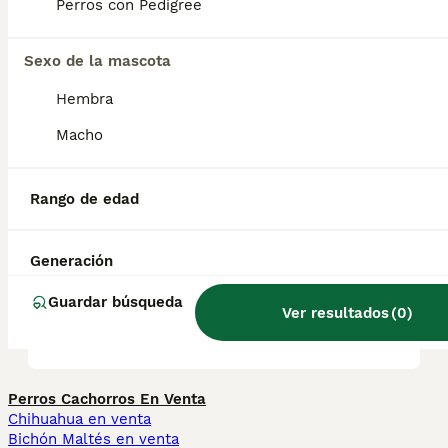
pequeños.
Perros con Pedigree
Sexo de la mascota
¿Cuánto vale un cachorro de
San Bernardo?
Hembra
Macho
¿Cuáles son las ventajas y
desventajas de un San
Rango de edad
Bernardo?
Generación
¿Qué tienen de especial los
Guardar búsqueda
Ver resultados
(
0
)
perros San Bernardo?
Perros Cachorros En Venta
Chihuahua en venta
Bichón Maltés en venta