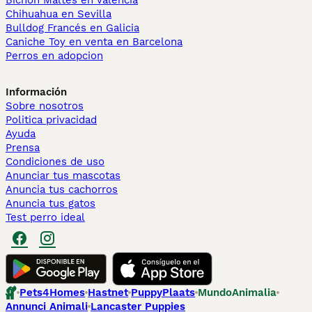
Bichón Maltés en València
Chihuahua en Sevilla
Bulldog Francés en Galicia
Caniche Toy en venta en Barcelona
Perros en adopcion
Información
Sobre nosotros
Politica privacidad
Ayuda
Prensa
Condiciones de uso
Anunciar tus mascotas
Anuncia tus cachorros
Anuncia tus gatos
Test perro ideal
Pets4Homes
Hastnet
PuppyPlaats
MundoAnimalia
Annunci Animali
Lancaster Puppies