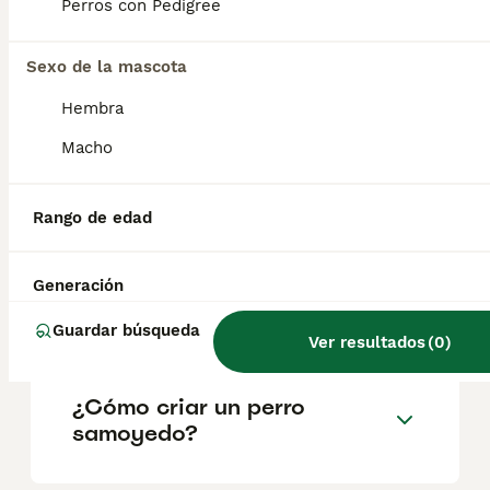
factores como el pedigrí, la reputación del
Perros con Pedigree
criador y la ubicación.
Sexo de la mascota
¿Es el samoyedo inteligente?
Hembra
Macho
¿Cuánto puede vivir un
samoyedo?
Rango de edad
Generación
¿Qué tamaño tiene un
samoyedo Toy?
Guardar búsqueda
Ver resultados
(
0
)
¿Cómo criar un perro
samoyedo?