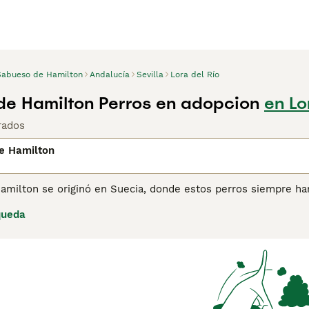
Sabueso de Hamilton
Andalucía
Sevilla
Lora del Río
e Hamilton Perros en adopcion
en Lo
rados
e Hamilton
amilton se originó en Suecia, donde estos perros siempre han
cestro común con el Foxhound Inglés y también con otros per
queda
Fueron criados para cazar solos en lugar de en manada, aunqu
llevan bien con otros perros y, como descienden de la caza, 
pra de Sabueso de Hamilton para obtener información sobre 