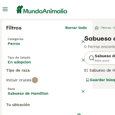
Filtros
Borrar todo
Perros
Sabueso d
Categorías
Perros
0 Perros encont
Sabueso d
Tipo de listado
Sólo puro
En adopcion
Tipo de raza
El Sabueso de H
Comparten un an
Guardar bús
Incluir cruces
hermoso perro. 
generalmente se 
Raza
consejos de com
Sabueso de Hamilton
Tu ubicación