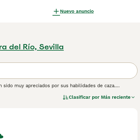
Nuevo anuncio
ra del Río, Sevilla
 sido muy apreciados por sus habilidades de caza.
ros de caza alemanes, a partir de los cuales se creó este
Clasificar por
Más reciente
e a menudo se les ve trabajando en parejas, por lo que
tienen un alto instinto de presa. Lee nuestra página de
esta raza de perro.