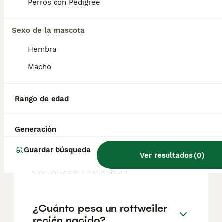
factores como el pedigrí, la reputación del
Perros con Pedigree
criador y la ubicación.
Sexo de la mascota
¿Cómo saber si un cachorro
Hembra
de rottweiler es puro?
Macho
¿Cómo educar a un
Rango de edad
rottweiler para que no sea
agresivo?
Generación
Guardar búsqueda
Ver resultados
(
0
)
¿Cuáles son las ventajas de
tener un rottweiler?
¿Cuánto pesa un rottweiler
recién nacido?