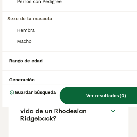
pueden variar según factores como el
Perros con Pedigree
pedigrí, la reputación del criador y la
ubicación.
Sexo de la mascota
Hembra
¿Cómo es el carácter de
Rhodesian Ridgeback?
Macho
Rango de edad
¿Cuáles son las ventajas y
desventajas de la raza
Rhodesian Ridgeback?
Generación
Guardar búsqueda
Ver resultados
(
0
)
¿Cuál es la esperanza de
vida de un Rhodesian
Ridgeback?