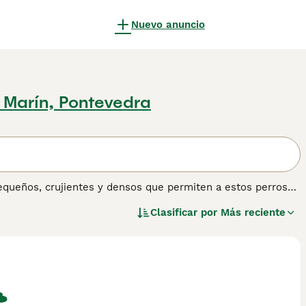
Nuevo anuncio
 Marín, Pontevedra
pequeños, crujientes y densos que permiten a estos perros
cos. Se cree que esta raza es uno de los Retrievers más
Clasificar por
Más reciente
on muy apreciados por sus habilidades de recuperación.
res como perros de compañía y perros familiares,
son la mejor opción para los dueños de perros primerizos,
ndan quién es el alfa. Lee nuestra página de consejos de
 de perro.