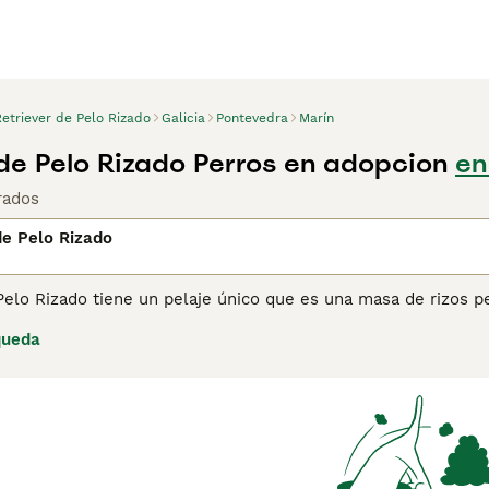
etriever de Pelo Rizado
Galicia
Pontevedra
Marín
 de Pelo Rizado Perros en adopcion
en
rados
de Pelo Rizado
Pelo Rizado tiene un pelaje único que es una masa de rizos 
 segundos cuando están mojados, dejándolos prácticamente se
queda
re han sido conocidos por sus habilidades en el campo y fuer
eles llamativas y su naturaleza amigable, también son popula
tre los niños. Sin embargo, los Retriever de Pelo Rizado no 
nejarse con mano firme, pero suave para que los perros entie
ever de Pelo Rizado para obtener información sobre esta raza