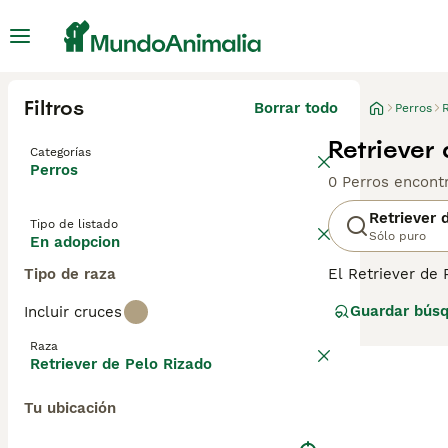
Filtros
Borrar todo
Perros
R
Retriever
Categorías
Perros
0 Perros encont
Retriever 
Tipo de listado
Sólo puro
En adopcion
Tipo de raza
El Retriever de 
arrojar agua en
Guardar bús
Incluir cruces
antiguos. Siemp
Gracias a sus pi
Raza
especialmente en
Retriever de Pelo Rizado
ya que deben ma
compra de Retri
Tu ubicación