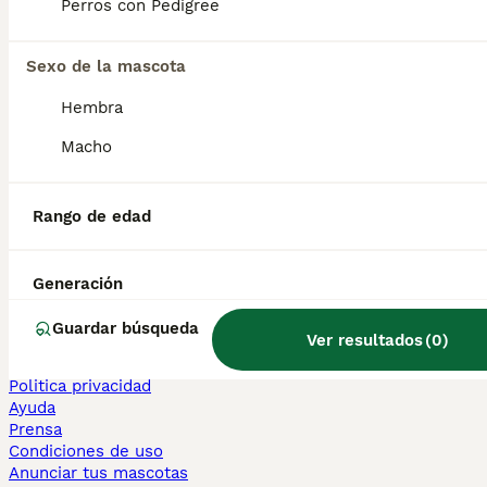
Perros con Pedigree
Sphynx en venta
Bengalí en venta
Maine Coon en venta
Sexo de la mascota
Persa en venta
Hembra
Otras páginas populares
Macho
Teckel en Barcelona
Bulldog Francés en Madrid
Bichón Maltés en València
Rango de edad
Chihuahua en Sevilla
Bulldog Francés en Galicia
Caniche Toy en venta en Barcelona
Generación
Perros en adopcion
Guardar búsqueda
Ver resultados
(
0
)
Información
Sobre nosotros
Politica privacidad
Ayuda
Prensa
Condiciones de uso
Anunciar tus mascotas