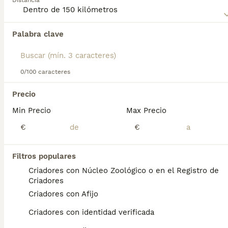
Distancia
adaptándose bien tanto a la vida en el campo como en la
ciudad, siempre que reciba suficiente ejercicio y
estimulación.
Palabra clave
Encontramos 0 Ratonero Bodeguero Andaluz
Perros en adopcion en Marín, Pontevedra.
Si deseas exactamente esta búsqueda guarda tu 
búsqueda y espera el resultado perfecto:
0/100 caracteres
Guardar búsqueda
Precio
Min Precio
Max Precio
Preguntas frecuentes
€
€
Filtros populares
¿Cuánto cuesta un ratonero
Criadores con Núcleo Zoológico o en el Registro de
bodeguero andaluz?
Criadores
Criadores con Afijo
El coste de adquisición de esta raza puede
variar según factores como el pedigrí, la
Criadores con identidad verificada
reputación del criador y la ubicación