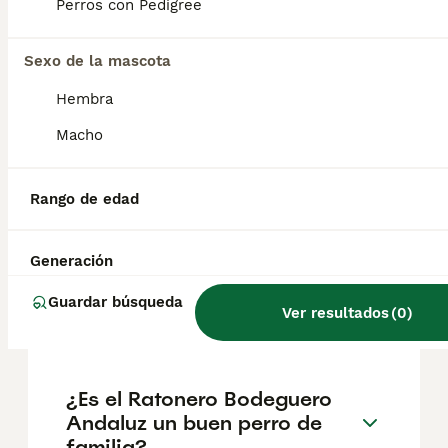
geográfica. Es fundamental acudir a
Perros con Pedigree
criadores responsables que garanticen la
salud y el bienestar de los animales.
Informarse bien y comparar opciones antes
Sexo de la mascota
de comprometerse siempre es la mejor
Hembra
decisión.
Macho
¿Cómo es el carácter del
ratonero bodeguero
Rango de edad
andaluz?
Generación
¿Qué diferencia hay entre
Guardar búsqueda
Ver resultados
(
0
)
ratonero y bodeguero?
¿Es el Ratonero Bodeguero
Andaluz un buen perro de
familia?