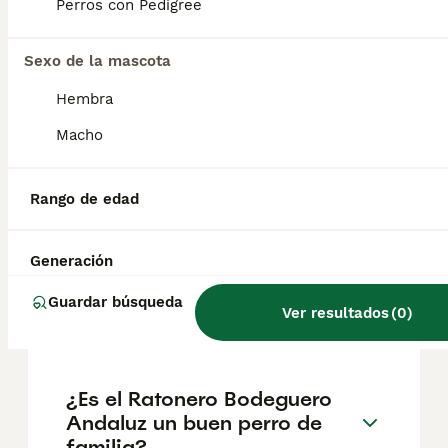
geográfica. Es fundamental acudir a
Perros con Pedigree
criadores responsables que garanticen la
salud y el bienestar de los animales.
Informarse bien y comparar opciones antes
Sexo de la mascota
de comprometerse siempre es la mejor
Hembra
decisión.
Macho
¿Cómo es el carácter del
ratonero bodeguero
Rango de edad
andaluz?
Generación
¿Qué diferencia hay entre
Guardar búsqueda
Ver resultados
(
0
)
ratonero y bodeguero?
¿Es el Ratonero Bodeguero
Andaluz un buen perro de
familia?