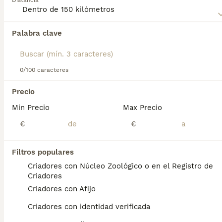
Distancia
adaptándose bien tanto a la vida en el campo como en la
ciudad, siempre que reciba suficiente ejercicio y
estimulación.
Palabra clave
Encontramos 0 Ratonero Bodeguero Andaluz
Perros en adopcion en Sueca, Valencia.
Si deseas exactamente esta búsqueda guarda tu 
búsqueda y espera el resultado perfecto:
0/100 caracteres
Guardar búsqueda
Precio
Min Precio
Max Precio
Preguntas frecuentes
€
€
Filtros populares
¿Cuánto cuesta un ratonero
Criadores con Núcleo Zoológico o en el Registro de
bodeguero andaluz?
Criadores
Criadores con Afijo
El coste de adquisición de esta raza puede
variar según factores como el pedigrí, la
Criadores con identidad verificada
reputación del criador y la ubicación