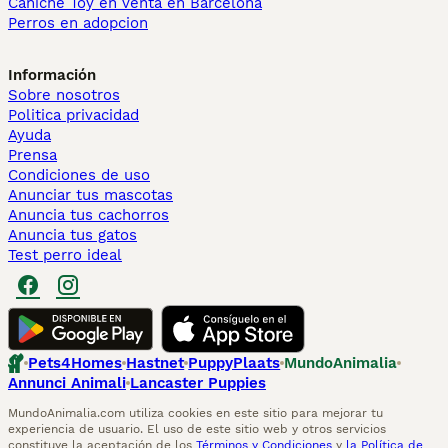
Caniche Toy en venta en Barcelona
Perros en adopcion
Información
Sobre nosotros
Politica privacidad
Ayuda
Prensa
Condiciones de uso
Anunciar tus mascotas
Anuncia tus cachorros
Anuncia tus gatos
Test perro ideal
Pets4Homes
Hastnet
PuppyPlaats
MundoAnimalia
Annunci Animali
Lancaster Puppies
MundoAnimalia.com utiliza cookies en este sitio para mejorar tu
experiencia de usuario. El uso de este sitio web y otros servicios
constituye la aceptación de los
Términos y Condiciones
y
la Política de