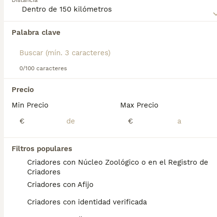
Distancia
su carácter cariñoso y su adaptabilidad a la vida en
apartamentos.
Palabra clave
Encontramos 0 Ratón de Praga Perros en
adopcion en Marín, Pontevedra.
Si deseas exactamente esta búsqueda guarda tu 
búsqueda y espera el resultado perfecto:
0/100 caracteres
Guardar búsqueda
Precio
Min Precio
Max Precio
Preguntas frecuentes
€
€
Filtros populares
¿Diferencia entre pincher y
Criadores con Núcleo Zoológico o en el Registro de
ratón de Praga?
Criadores
Criadores con Afijo
La diferencias básicas son: El ratón de praga
tiene el cuello largo, más pequeño de
Criadores con identidad verificada
tamaño, frente ligeramente redondeada. El