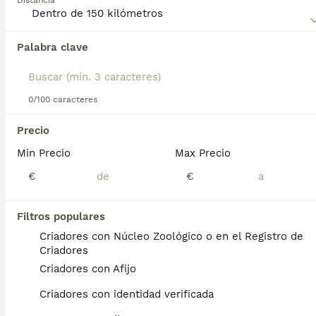
Distancia
sobre esta raza de perro.
Palabra clave
Encontramos 0 Pumi Perros en adopcion en
Villaviciosa de Odón, Madrid.
Si deseas exactamente esta búsqueda guarda tu 
búsqueda y espera el resultado perfecto:
0/100 caracteres
Guardar búsqueda
Precio
Min Precio
Max Precio
Preguntas frecuentes
€
€
Filtros populares
¿Los perros pumi son buenas
Criadores con Núcleo Zoológico o en el Registro de
mascotas?
Criadores
Criadores con Afijo
Ideal para quienes entienden a los perros
pastores activos e inteligentes con un
Criadores con identidad verificada
carácter independiente. Esto puede