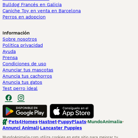
Bulldog Francés en Galicia
Caniche Toy en venta en Barcelona
Perros en adopcion
Información
Sobre nosotros
Politica privacidad
Ayuda
Prensa
Condiciones de uso
Anunciar tus mascotas
Anuncia tus cachorros
Anuncia tus gatos
Test perro ideal
Pets4Homes
Hastnet
PuppyPlaats
MundoAnimalia
Annunci Animali
Lancaster Puppies
MundoAnimalia.com utiliza cookies en este sitio para mejorar tu