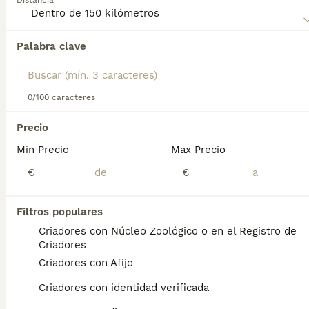
Distancia
sobre esta raza de perro.
Palabra clave
Encontramos 0 Pumi Perros en adopcion en
Lora del Río, Sevilla.
Si deseas exactamente esta búsqueda guarda tu 
búsqueda y espera el resultado perfecto:
0/100 caracteres
Guardar búsqueda
Precio
Min Precio
Max Precio
Preguntas frecuentes
€
€
Filtros populares
¿Los perros pumi son buenas
Criadores con Núcleo Zoológico o en el Registro de
mascotas?
Criadores
Criadores con Afijo
Ideal para quienes entienden a los perros
pastores activos e inteligentes con un
Criadores con identidad verificada
carácter independiente. Esto puede