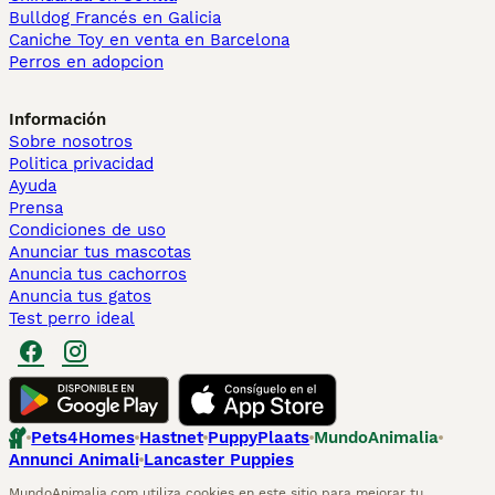
Bulldog Francés en Galicia
Caniche Toy en venta en Barcelona
Perros en adopcion
Información
Sobre nosotros
Politica privacidad
Ayuda
Prensa
Condiciones de uso
Anunciar tus mascotas
Anuncia tus cachorros
Anuncia tus gatos
Test perro ideal
Pets4Homes
Hastnet
PuppyPlaats
MundoAnimalia
Annunci Animali
Lancaster Puppies
MundoAnimalia.com utiliza cookies en este sitio para mejorar tu