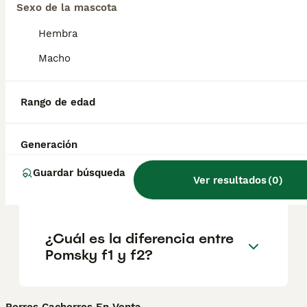
Sexo de la mascota
Hembra
¿Qué tamaño tiene un
Macho
pomsky?
Rango de edad
¿Es difícil entrenar a un
pomsky?
Generación
Guardar búsqueda
Ver resultados
(
0
)
¿Qué cruce es un Pomsky?
¿Cuál es la diferencia entre
Pomsky f1 y f2?