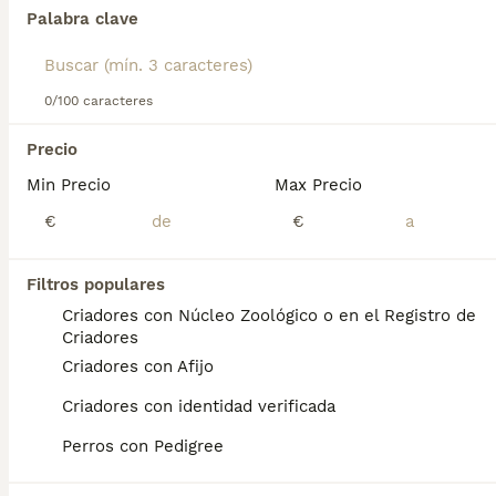
para obtener información sobre esta raza de perro.
Palabra clave
Encontramos 0 Pomsky Perros en adopcion
en Guipúzcoa.
Si deseas exactamente esta búsqueda guarda tu 
0/100 caracteres
búsqueda y espera el resultado perfecto:
Precio
Guardar búsqueda
Min Precio
Max Precio
€
€
Preguntas frecuentes
Filtros populares
Criadores con Núcleo Zoológico o en el Registro de
¿Cuánto cuesta un cachorro
Criadores
de Pomsky?
Criadores con Afijo
El coste medio de un cachorro de Pomsky
Criadores con identidad verificada
en España es de aproximadamente 853€,
Perros con Pedigree
aunque los precios pueden variar según
factores como el pedigrí, la reputación del
criador y la ubicación.