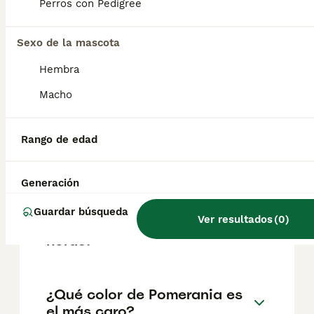
factores como el pedigrí, la reputación del
Perros con Pedigree
criador y la ubicación.
Sexo de la mascota
¿Cuáles son los 3 tipos de
Hembra
Pomerania?
Macho
¿Cuánto vive un Pomerania
Rango de edad
mini toy?
Generación
¿Puedo dejar a mi
Guardar búsqueda
Ver resultados
(
0
)
pomerania solo durante 8
horas?
¿Qué color de Pomerania es
el más caro?