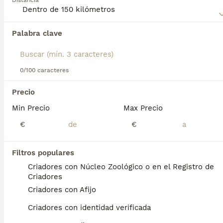
Distancia
Lee nuestra
página de consejos de compra de Pomerania
para obtener información sobre esta raza de perro.
Palabra clave
Encontramos 0 Pomerania Perros en
adopcion en Collado Mediano, Madrid.
Si deseas exactamente esta búsqueda guarda tu 
búsqueda y espera el resultado perfecto:
0/100 caracteres
Guardar búsqueda
Precio
Min Precio
Max Precio
Preguntas frecuentes
€
€
Filtros populares
¿Cuánto cuesta un cachorro
Criadores con Núcleo Zoológico o en el Registro de
de Pomerania?
Criadores
Criadores con Afijo
El coste medio de un cachorro de Pomerania
en España es de aproximadamente 990€,
Criadores con identidad verificada
aunque los precios pueden variar según