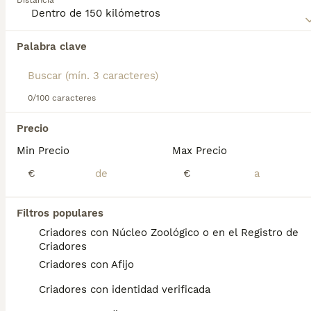
Distancia
Lee nuestra
página de consejos de compra de Pomerania
para obtener información sobre esta raza de perro.
Palabra clave
Encontramos 0 Pomerania Perros en
adopcion en Algeciras, Cádiz.
Si deseas exactamente esta búsqueda guarda tu 
búsqueda y espera el resultado perfecto:
0/100 caracteres
Guardar búsqueda
Precio
Min Precio
Max Precio
Preguntas frecuentes
€
€
Filtros populares
¿Cuánto cuesta un cachorro
Criadores con Núcleo Zoológico o en el Registro de
de Pomerania?
Criadores
Criadores con Afijo
El coste medio de un cachorro de Pomerania
en España es de aproximadamente 990€,
Criadores con identidad verificada
aunque los precios pueden variar según