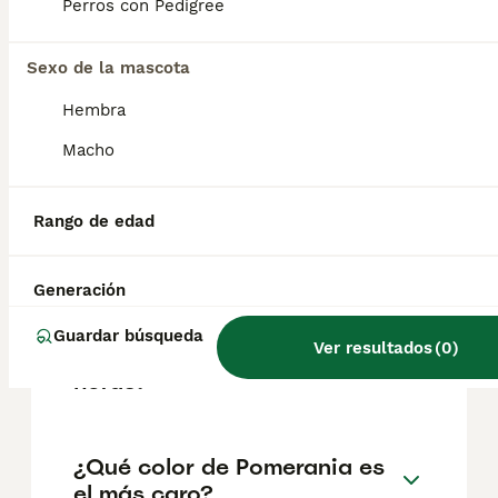
factores como el pedigrí, la reputación del
Perros con Pedigree
criador y la ubicación.
Sexo de la mascota
¿Cuáles son los 3 tipos de
Hembra
Pomerania?
Macho
¿Cuánto vive un Pomerania
Rango de edad
mini toy?
Generación
¿Puedo dejar a mi
Guardar búsqueda
Ver resultados
(
0
)
pomerania solo durante 8
horas?
¿Qué color de Pomerania es
el más caro?